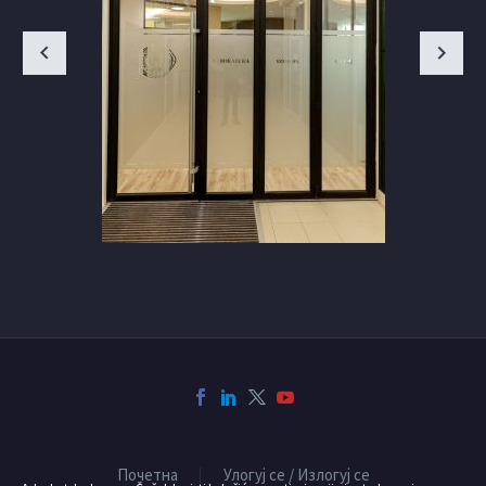
Почетна
Улогуј се / Излогуј се