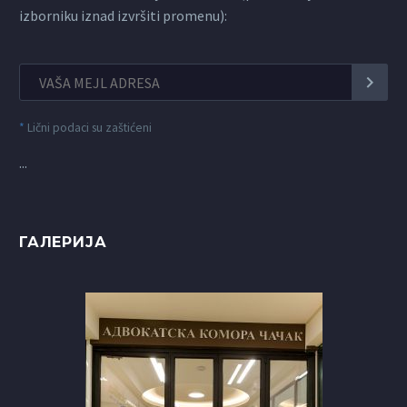
izborniku iznad izvršiti promenu):
*
Lični podaci su zaštićeni
...
ГАЛЕРИЈА