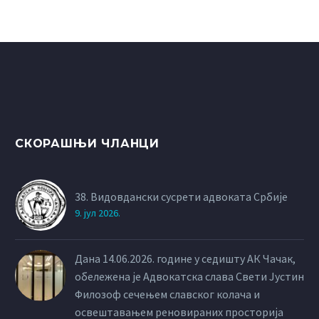
СКОРАШЊИ ЧЛАНЦИ
38. Видовдански сусрети адвоката Србије
9. јул 2026.
Дана 14.06.2026. године у седишту АК Чачак,
обележена је Адвокатска слава Свети Јустин
Филозоф сечењем славског колача и
освештавањем реновираних просторија