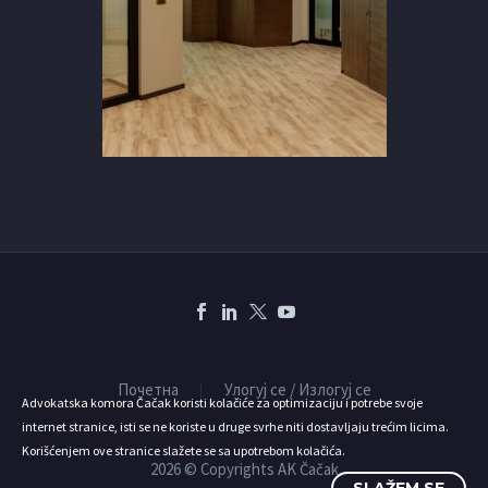
Почетна
Улогуј се / Излогуј се
Advokatska komora Čačak koristi kolačiće za optimizaciju i potrebe svoje
internet stranice, isti se ne koriste u druge svrhe niti dostavljaju trećim licima.
Korišćenjem ove stranice slažete se sa upotrebom kolačića.
2026 © Copyrights AK Čačak