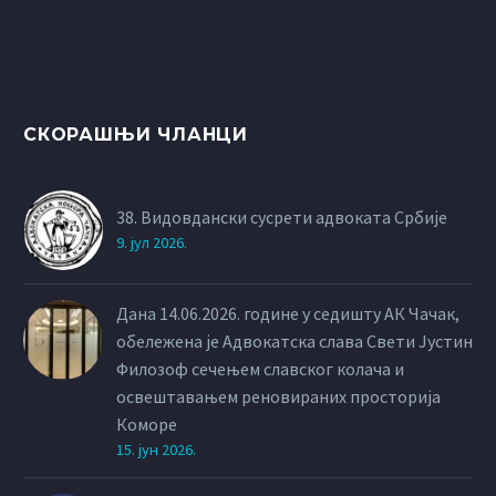
СКОРАШЊИ ЧЛАНЦИ
38. Видовдански сусрети адвоката Србије
9. јул 2026.
Дана 14.06.2026. године у седишту АК Чачак,
обележена је Адвокатска слава Свети Јустин
Филозоф сечењем славског колача и
освештавањем реновираних просторија
Коморе
15. јун 2026.