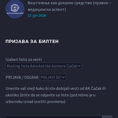
Вештачење као доказно средство (правно –
медицински аспект)
15. јун 2026.
ПРИЈАВА ЗА БИЛТЕН
Izaberi listu za vesti
PRIJAVA / ODJAVA
Unesite vaš mejl kako bi ste dobijali vesti od AK Čačak ili
ukoliko želite da se odjavite sa liste (potrebno je u
izborniku iznad izvršiti promenu):