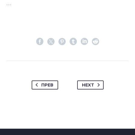
…
ПРЕВ
НЕXТ