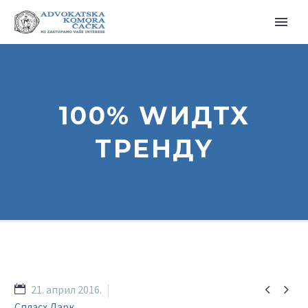
100% WИДТХ
ТРЕНДY


21. април 2016.
Спласх Дарк