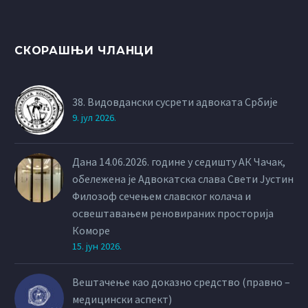
СКОРАШЊИ ЧЛАНЦИ
38. Видовдански сусрети адвоката Србије
9. јул 2026.
Дана 14.06.2026. године у седишту АК Чачак,
обележена је Адвокатска слава Свети Јустин
Филозоф сечењем славског колача и
освештавањем реновираних просторија
Коморе
15. јун 2026.
Вештачење као доказно средство (правно –
медицински аспект)