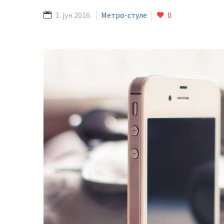
1. јун 2016.
Метро-стyле
0