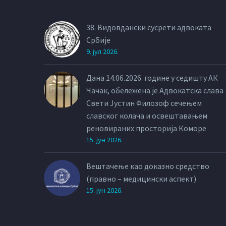
38. Видовдански сусрети адвоката
Србије
9. јул 2026.
Дана 14.06.2026. године у седишту АК
Чачак, обележена је Адвокатска слава
Свети Јустин Филозоф сечењем
славског колача и освештавањем
реновираних просторија Коморе
15. јун 2026.
Вештачење као доказно средство
(правно – медицински аспект)
15. јун 2026.