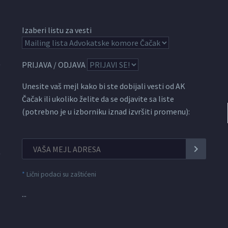
Izaberi listu za vesti
PRIJAVA / ODJAVA
Unesite vaš mejl kako bi ste dobijali vesti od AK
Čačak ili ukoliko želite da se odjavite sa liste
(potrebno je u izborniku iznad izvršiti promenu):
*
Lični podaci su zaštićeni
...