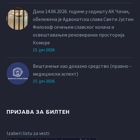
Дана 14.06.2026. године у седишту АК Чачак,
обележена је Адвокатска слава Свети Јустин
Филозоф сечењем славског колача и
освештавањем реновираних просторија
Коморе
15. јун 2026.
Вештачење као доказно средство (правно –
медицински аспект)
15. јун 2026.
ПРИЈАВА ЗА БИЛТЕН
Izaberi listu za vesti