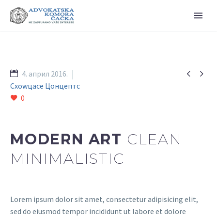


4. април 2016.
Схоwцасе Цонцептс
0
MODERN ART
CLEAN
MINIMALISTIC
Lorem ipsum dolor sit amet, consectetur adipisicing elit,
sed do eiusmod tempor incididunt ut labore et dolore