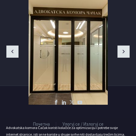
Почетна
Улогуј се / Излогуј се
Advokatska komora Čačak koristi kolačiće za optimizaciju i potrebe svoje
internet stranice, isti se ne koriste u druge svrhe niti dostavljaju trećim licima.