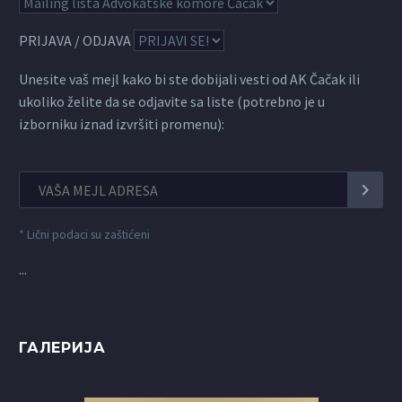
PRIJAVA / ODJAVA
Unesite vaš mejl kako bi ste dobijali vesti od AK Čačak ili
ukoliko želite da se odjavite sa liste (potrebno je u
izborniku iznad izvršiti promenu):
*
Lični podaci su zaštićeni
...
ГАЛЕРИЈА