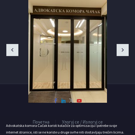
Почетна
Улогуј се / Излогуј се
Advokatska komora Čačak koristi kolačiće za optimizaciju i potrebe svoje
internet stranice, isti se ne koriste u druge svrhe niti dostavljaju trećim licima.