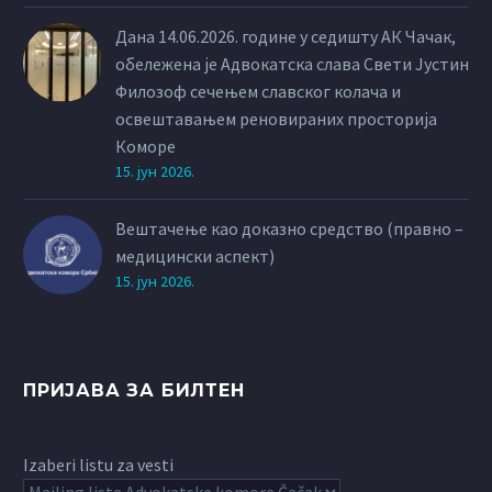
избора за избор члана
Надзорног одбора и два
Дана 14.06.2026. године у седишту АК Чачак,
Заменика
обележена је Адвокатска слава Свети Јустин
дисциплинског
Филозоф сечењем славског колача и
тужиоца Адвокатске
освештавањем реновираних просторија
коморе Србије.
Коморе
15. јун 2026.
Вештачење као доказно средство (правно –
медицински аспект)
15. јун 2026.
ПРИЈАВА ЗА БИЛТЕН
Izaberi listu za vesti