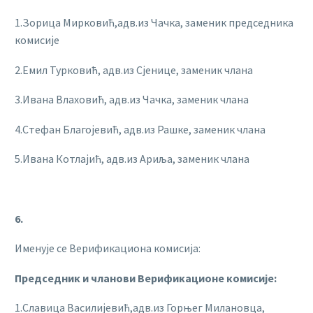
1.Зорица Мирковић,адв.из Чачка, заменик председника
комисије
2.Емил Турковић, адв.из Сјенице, заменик члана
3.Ивана Влаховић, адв.из Чачка, заменик члана
4.Стефан Благојевић, адв.из Рашке, заменик члана
5.Ивана Котлајић, адв.из Ариља, заменик члана
6.
Именује се Верификациона комисија:
Председник и чланови Верификационе комисије:
1.Славица Василијевић,адв.из Горњег Милановца,