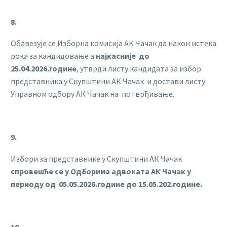
8.
Обавезује се Изборна комисија АК Чачак да након истека
рока за кандидовање а
најкасније
до
25.04.2026.године
, утврди листу кандидата за избор
представника у Скупштини АК Чачак и достави листу
Управном одбору АК Чачак на потврђивање.
9.
Избори за представнике у Скупштини АК Чачак
спровешће се у Одборима адвоката АК Чачак у
периоду од 05.05.2026.године до 15.05.202.године.