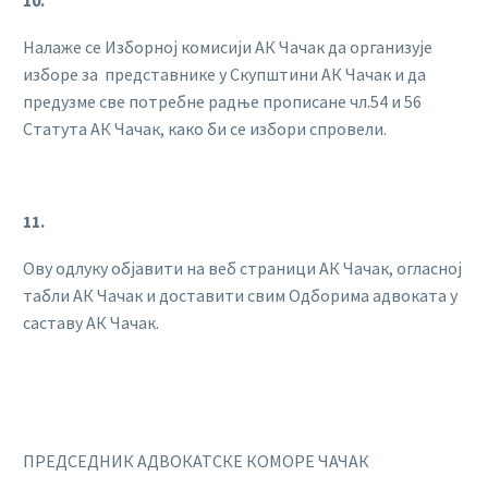
10.
Налаже се Изборној комисији АК Чачак да организује
изборе за представнике у Скупштини АК Чачак и да
предузме све потребне радње прописане чл.54 и 56
Статута АК Чачак, како би се избори спровели.
11.
Ову одлуку објавити на веб страници АК Чачак, огласној
табли АК Чачак и доставити свим Одборима адвоката у
саставу АК Чачак.
ПРЕДСЕДНИК АДВОКАТСКЕ КОМОРЕ ЧАЧАК