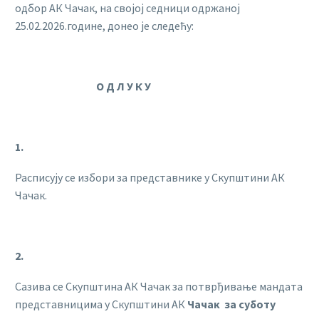
одбор АК Чачак, на својој седници одржаној
25.02.2026.године, донео је следећу:
О Д Л У К У
1.
Расписују се избори за представнике у Скупштини АК
Чачак.
2.
Сазива се Скупштина АК Чачак за потврђивање мандата
представницима у Скупштини АК
Чачак за суботу