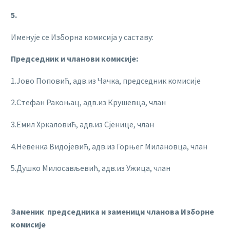
5.
Именује се Изборна комисија у саставу:
Председник и чланови комисије:
1.Јово Поповић, адв.из Чачка, председник комисије
2.Стефан Ракоњац, адв.из Крушевца, члан
3.Емил Хркаловић, адв.из Сјенице, члан
4.Невенка Видојевић, адв.из Горњег Милановца, члан
5.Душко Милосављевић, адв.из Ужица, члан
Заменик председника и заменици чланова Изборне
комисије