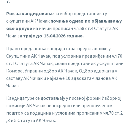
7.
Рок за кандидовање
за избор представника у
скупштини АК Чачак
почиње одмах по објављивању
ове одлуке
на начин прописан чл.58 ст.4 Статута АК
Чачак
и траје до 15.04.2026.године.
Право предлагања кандидата за представнике у
Скупштини АК Чачак, под условима предвиђеним чл.70
ст.1 Статута АК Чачак, сваки представник у Скупштини
Коморе, Управни одбор АК Чачак, Одбор адвоката у
саставу АК Чачак и најмање 10 адвоката-чланова АК
Чачак.
Кандидатуре се достављају у писаној форми Изборној
комисији АК Чачак непосредно или препорученом
поштом са подацима и условима прописаним чл.70 ст.2
,3 и 5 Статута АК Чачак.