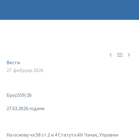



Вести
27. фебруар 2026.
Број:559/26
27.02.2026.године
На основу чл.58 ст.2 и 4 Статута АК Чачак, Управни