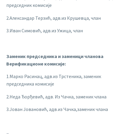
председник комисије
2.Александар Терзић, адв.из Крушевца, члан
3.Иван Симовић, адв.из Ужица, члан
Заменик председника и заменици чланова
Верификационе комисије:
1.Марко Расинац, адв.из Трстеника, заменик
председника комисије
2.Неда Ђорђевић, адв. Из Чачка, заменик члана
3.Јован Јовановић, адв.из Чачка,заменик члана