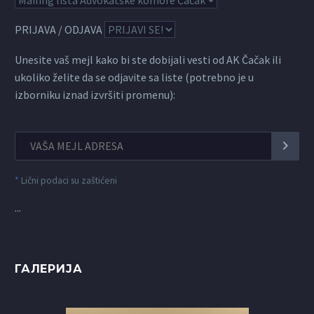
PRIJAVA / ODJAVA
Unesite vaš mejl kako bi ste dobijali vesti od AK Čačak ili
ukoliko želite da se odjavite sa liste (potrebno je u
izborniku iznad izvršiti promenu):
*
Lični podaci su zaštićeni
...
ГАЛЕРИЈА