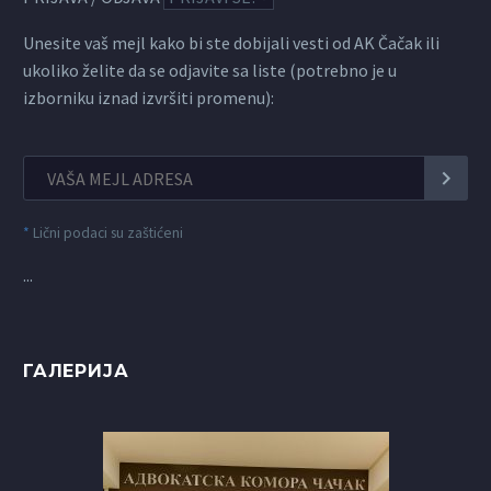
Unesite vaš mejl kako bi ste dobijali vesti od AK Čačak ili
ukoliko želite da se odjavite sa liste (potrebno je u
izborniku iznad izvršiti promenu):
*
Lični podaci su zaštićeni
...
ГАЛЕРИЈА