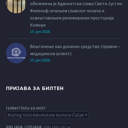
обележена је Адвокатска слава Свети Јустин
Филозоф сечењем славског колача и
освештавањем реновираних просторија
Коморе
15. јун 2026.
Вештачење као доказно средство (правно –
медицински аспект)
15. јун 2026.
ПРИЈАВА ЗА БИЛТЕН
Izaberi listu za vesti
PRIJAVA / ODJAVA