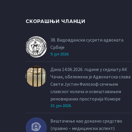
СКОРАШЊИ ЧЛАНЦИ
38. Видовдански сусрети адвоката
Србије
9. јул 2026.
Дана 14.06.2026. године у седишту АК
Чачак, обележена је Адвокатска слава
Свети Јустин Филозоф сечењем
славског колача и освештавањем
реновираних просторија Коморе
15. јун 2026.
Вештачење као доказно средство
(правно – медицински аспект)