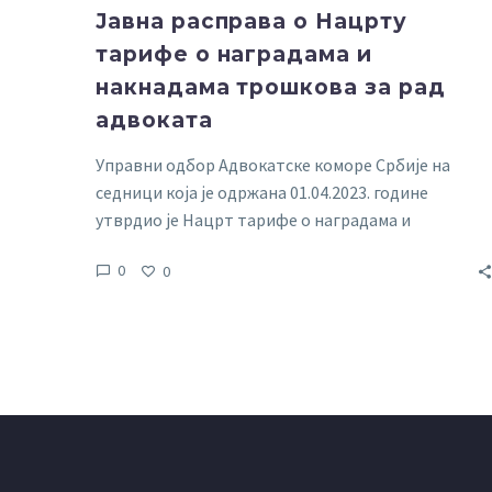
Јавна расправа о Нацрту
тарифе о наградама и
накнадама трошкова за рад
адвоката
Управни одбор Адвокатске коморе Србије на
седници која је одржана 01.04.2023. године
утврдио је Нацрт тарифе о наградама и
накнадама трошкова за рад адвоката, који се
0
0
упућује на јавну расправу.