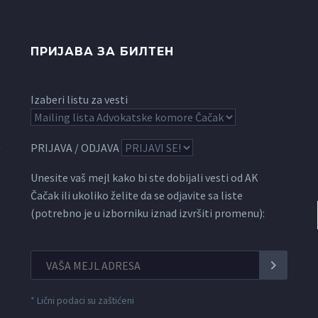
ПРИЈАВА ЗА БИЛТЕН
Izaberi listu za vesti
PRIJAVA / ODJAVA
Unesite vaš mejl kako bi ste dobijali vesti od AK
Čačak ili ukoliko želite da se odjavite sa liste
(potrebno je u izborniku iznad izvršiti promenu):
*
Lični podaci su zaštićeni