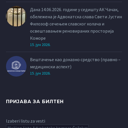
Дана 14.06.2026. године у седишту АК Чачак,
обележена је Адвокатска слава Свети Јустин
Филозоф сечењем славског колача и
освештавањем реновираних просторија
Коморе
15. јун 2026.
Вештачење као доказно средство (правно –
медицински аспект)
15. јун 2026.
ПРИЈАВА ЗА БИЛТЕН
Izaberi listu za vesti