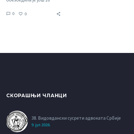
бесплатних места за
0
0
онлине едукације које
можете пронаћи у
прилогу.
СКОРАШЊИ ЧЛАНЦИ
38. Видовдански сусрети адвоката Србије
9. јул 2026.