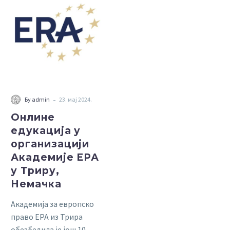
едукација
у
организацији
Академије
ЕРА
у
Триру,
Немачка
-
Бy admin
23. мај 2024.
Онлине
едукација у
организацији
Академије ЕРА
у Триру,
Немачка
Академија за европско
право ЕРА из Трира
обезбедила је још 10