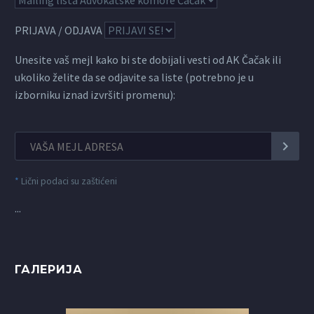
PRIJAVA / ODJAVA
Unesite vaš mejl kako bi ste dobijali vesti od AK Čačak ili
ukoliko želite da se odjavite sa liste (potrebno je u
izborniku iznad izvršiti promenu):
*
Lični podaci su zaštićeni
...
ГАЛЕРИЈА