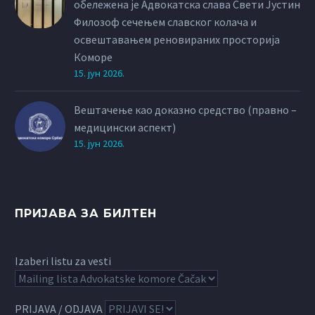
обележена је Адвокатска слава Свети Јустин
Филозоф сечењем славског колача и
освештавањем реновираних просторија
Коморе
15. јун 2026.
Вештачење као доказно средство (правно –
медицински аспект)
15. јун 2026.
ПРИЈАВА ЗА БИЛТЕН
Izaberi listu za vesti
PRIJAVA / ODJAVA