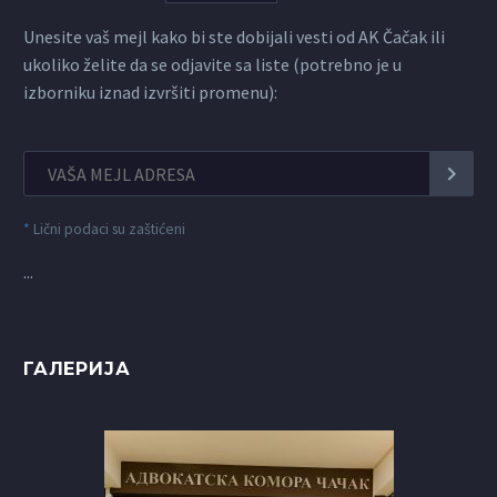
Unesite vaš mejl kako bi ste dobijali vesti od AK Čačak ili
ukoliko želite da se odjavite sa liste (potrebno je u
izborniku iznad izvršiti promenu):
*
Lični podaci su zaštićeni
...
ГАЛЕРИЈА