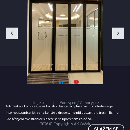
Почетна
Улогуј се / Излогуј се
Advokatska komora Čačak koristi kolačiće za optimizaciju i potrebe svoje
internet stranice, isti se ne koriste u druge svrhe niti dostavljaju trećim licima.
Korišćenjem ove stranice slažete se sa upotrebom kolačića.
2026 © Copyrights AK Čačak
SLAŽEM SE