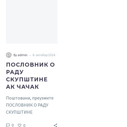
О
РАДУ
СКУПШТИНЕ
АК
ЧАЧАК
-
Бy admin
6. октобар 2014.
ПОСЛОВНИК О
РАДУ
СКУПШТИНЕ
АК ЧАЧАК
Поштовани, преузмите
ПОСЛОВНИК О РАДУ
СКУПШТИНЕ
АДВОКАТСКЕ КОМОРЕ
0
0
ЧАЧАК у формату који