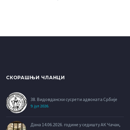
вам одговара:
ПОСЛОВНИК О РАДУ
СКУПШТИНЕ
АДВОКАТСКЕ КОМОРЕ
до wхатевер yоу wант то
упдате
СКОРАШЊИ ЧЛАНЦИ
38. Видовдански сусрети адвоката Србије
9. јул 2026.
Дана 14.06.2026. године у седишту АК Чачак,