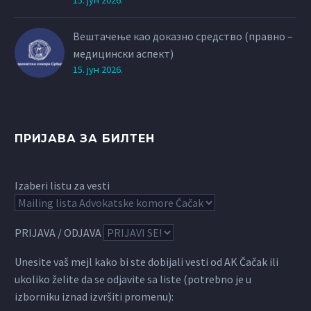
15. јун 2026.
Вештачење као доказно средство (правно –
медицински аспект)
15. јун 2026.
ПРИЈАВА ЗА БИЛТЕН
Izaberi listu za vesti
PRIJAVA / ODJAVA
Unesite vaš mejl kako bi ste dobijali vesti od AK Čačak ili
ukoliko želite da se odjavite sa liste (potrebno je u
izborniku iznad izvršiti promenu):