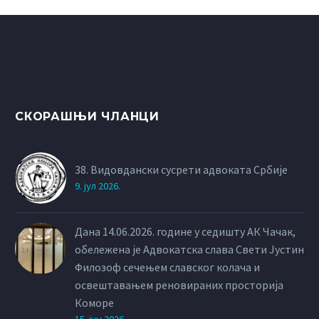
СКОРАШЊИ ЧЛАНЦИ
38. Видовдански сусрети адвоката Србије
9. јул 2026.
Дана 14.06.2026. године у седишту АК Чачак,
обележена је Адвокатска слава Свети Јустин
Филозоф сечењем славског колача и
освештавањем реновираних просторија
Коморе