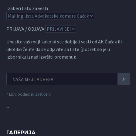
Izaberi listu za vesti
PRIJAVA / ODJAVA
Unesite vaš mejl kako bi ste dobijali vesti od AK Čačak ili
ukoliko želite da se odjavite sa liste (potrebno je u
izborniku iznad izvršiti promenu):
*
Lični podaci su zaštićeni
...
ГАЛЕРИЈА