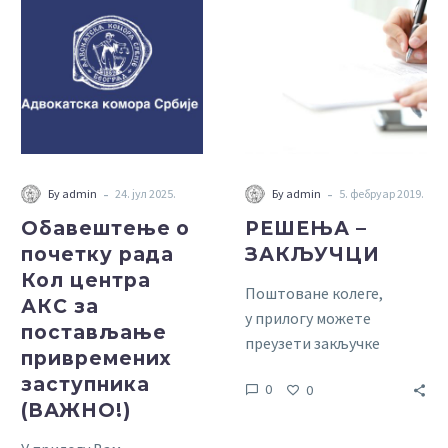
о
–
почетку
ЗАКЉУЧЦИ
рада
Кол
центра
АКС
за
постављање
-
-
Бy admin
24. јул 2025.
Бy admin
5. фебруар 2019.
привремених
Обавештење о
РЕШЕЊА –
заступника
почетку рада
ЗАКЉУЧЦИ
(ВАЖНО!)
Кол центра
Поштоване колеге,
АКС за
у прилогу можете
постављање
преузети закључке
привремених
којима се одређује
заступника
0
0
привремени заступник
(ВАЖНО!)
извршним дужницима…