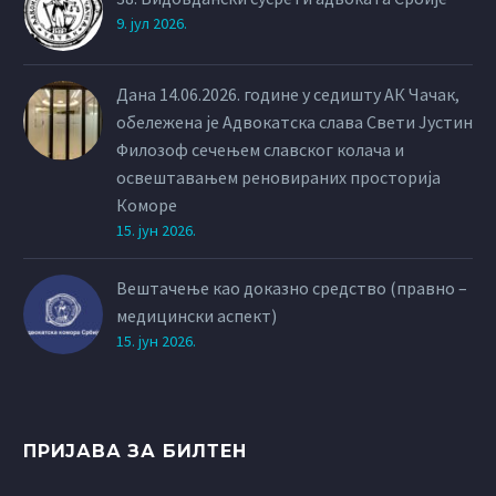
9. јул 2026.
Дана 14.06.2026. године у седишту АК Чачак,
обележена је Адвокатска слава Свети Јустин
Филозоф сечењем славског колача и
освештавањем реновираних просторија
Коморе
15. јун 2026.
Вештачење као доказно средство (правно –
медицински аспект)
15. јун 2026.
ПРИЈАВА ЗА БИЛТЕН