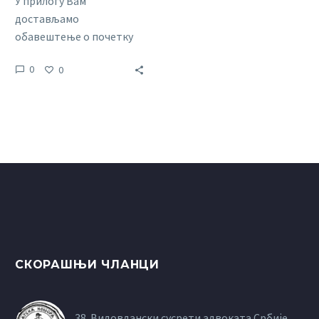
У прилогу Вам
достављамо
обавештење о почетку
рада Кол центра
0
0
Адвокатске коморе
Србије за постављане
привремених заступника
у парничном,
ванпарничном и
извршном поступку.
СКОРАШЊИ ЧЛАНЦИ
38. Видовдански сусрети адвоката Србије