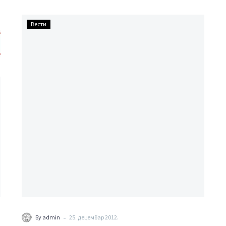
УСЛОВИ
Вести
ЗА
ОСИГУРАЊЕ
ПРОФЕСИОНАЛНЕ
ОДГОВОРНОСТИ
АДВОКАТА
-
Бy admin
25. децембар 2012.