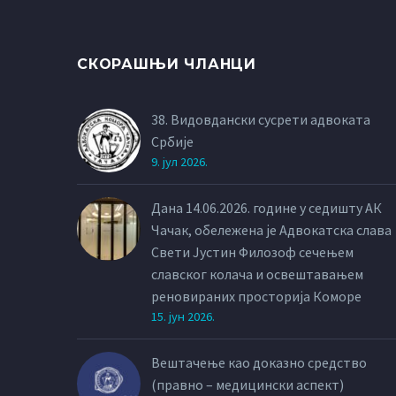
СКОРАШЊИ ЧЛАНЦИ
38. Видовдански сусрети адвоката
Србије
9. јул 2026.
Дана 14.06.2026. године у седишту АК
Чачак, обележена је Адвокатска слава
Свети Јустин Филозоф сечењем
славског колача и освештавањем
реновираних просторија Коморе
15. јун 2026.
Вештачење као доказно средство
(правно – медицински аспект)