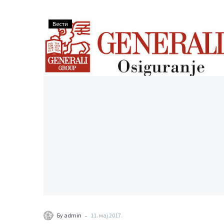
ОСИГУРАЊЕ
Вести
ОД
ПРОФЕСИОНАЛНЕ
ОДГОВОРНОСТИ
АДВОКАТА
–
ГЕНЕРАЛИ
ОСИГУРАЊЕ
-
Бy admin
11. мај 2017.