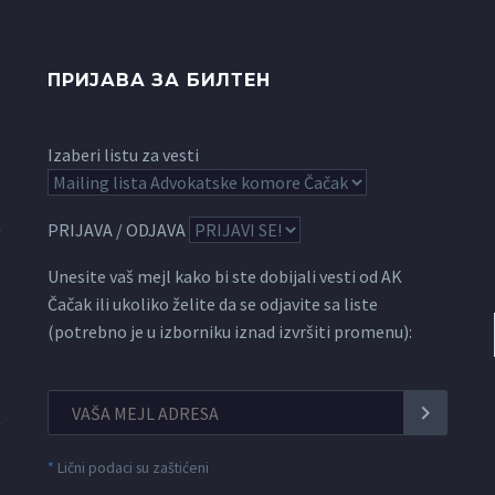
ПРИЈАВА ЗА БИЛТЕН
Izaberi listu za vesti
PRIJAVA / ODJAVA
Unesite vaš mejl kako bi ste dobijali vesti od AK
Čačak ili ukoliko želite da se odjavite sa liste
(potrebno je u izborniku iznad izvršiti promenu):
*
Lični podaci su zaštićeni