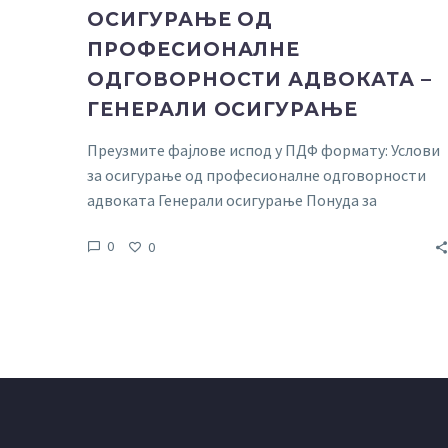
ОСИГУРАЊЕ ОД
ПРОФЕСИОНАЛНЕ
ОДГОВОРНОСТИ АДВОКАТА –
ГЕНЕРАЛИ ОСИГУРАЊЕ
Преузмите фајлове испод у ПДФ формату: Услови
за осигурање од професионалне одговорности
адвоката Генерали осигурање Понуда за
осигурање 2017 2018
до wхатевер yоу wант то
0
0
упдате