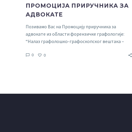
ПРОМОЦИЈА ПРИРУЧНИКА ЗА
АДВОКАТЕ
Позивамо Вас на Промоцију приручника за
адвокате из области форензичке графологије:
“Налаз графолошко-графоскопског вештака –
проблеми из праксе српског, црногорског и
0
0
хрватског правосуђа” која ће се одржати 09.јуна у
Београду.
Промоција је затвореног типа, намењена
искључиво и само адвокатима, те је потребна
пријава доласка…