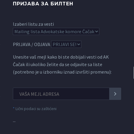
ПРИЈАВА ЗА БИЛТЕН
Izaberi listu za vesti
PRIJAVA / ODJAVA
Unesite vaš mejl kako bi ste dobijali vesti od AK
Čačak ili ukoliko želite da se odjavite sa liste
(potrebno je u izborniku iznad izvršiti promenu):
*
Lični podaci su zaštićeni
...