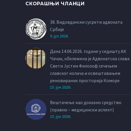
СКОРАШЊИ ЧЛАНЦИ
38. Видовдански сусрети адвоката
Србије
9. јул 2026.
Дана 14.06.2026. године у седишту АК
Чачак, обележена је Адвокатска слава
Свети Јустин Филозоф сечењем
славског колача и освештавањем
реновираних просторија Коморе
15. јун 2026.
Вештачење као доказно средство
(правно – медицински аспект)
15. јун 2026.