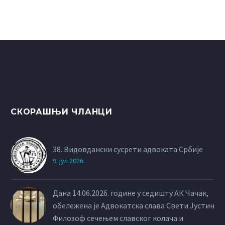
СКОРАШЊИ ЧЛАНЦИ
38. Видовдански сусрети адвоката Србије
9. јул 2026.
Дана 14.06.2026. године у седишту АК Чачак,
обележена је Адвокатска слава Свети Јустин
Филозоф сечењем славског колача и