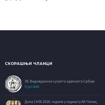
“СКY ЕЦЦ комуникација
као доказ у кривичном
поступку”, који ће се
одржати у четвртак,
29.06.2023. године.
СКОРАШЊИ ЧЛАНЦИ
38. Видовдански сусрети адвоката Србије
9. јул 2026.
Дана 14.06.2026. године у седишту АК Чачак,