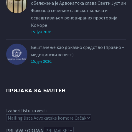
обележена је Адвокатска слава Свети Јустин
Филозоф сечењем славског колача и
освештавањем реновираних просторија
Коморе
15. јун 2026.
Вештачење као доказно средство (правно –
медицински аспект)
15. јун 2026.
ПРИЈАВА ЗА БИЛТЕН
Izaberi listu za vesti
PRIJAVA / ODJAVA