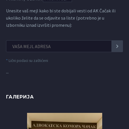
Unesite vaš mejl kako bi ste dobijali vesti od AK Čačak ili
ukoliko želite da se odjavite sa liste (potrebno je u
izborniku iznad izvršiti promenu):
*
Lični podaci su zaštićeni
...
ГАЛЕРИЈА