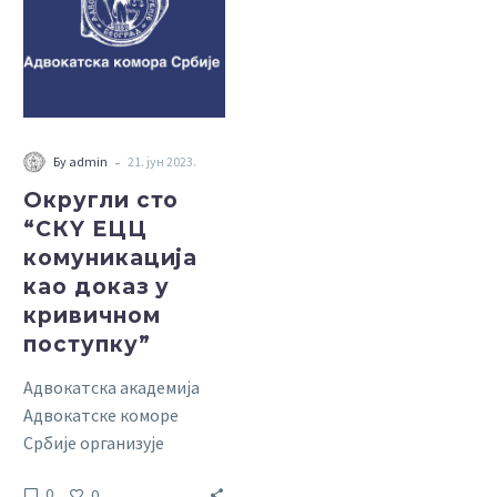
ЕЦЦ
комуникација
као
доказ
у
кривичном
-
Бy admin
21. јун 2023.
поступку”
Округли сто
“СКY ЕЦЦ
комуникација
као доказ у
кривичном
поступку”
Адвокатска академија
Адвокатске коморе
Србије организује
Округли сто са темом
0
0