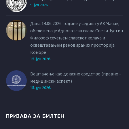
9. јул 2026.
Дана 14.06.2026. године у седишту АК Чачак,
обележена је Адвокатска слава Свети Јустин
Филозоф сечењем славског колача и
освештавањем реновираних просторија
Коморе
15. јун 2026.
Вештачење као доказно средство (правно –
медицински аспект)
15. јун 2026.
ПРИЈАВА ЗА БИЛТЕН