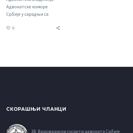
Адвокатске коморе
Србије у сарадњи са
Српским удружењем за
0
кривичноправну теорију
и праксу, дана 23. јуна
2026. године, са
почетком у 9:00 часова, у
просторијама
Адвокатске академије,
Дечанска 13/ВИ спрат,
организује стручно –
едукативни скуп…
СКОРАШЊИ ЧЛАНЦИ
38. Видовдански сусрети адвоката Србије