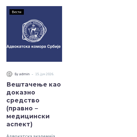
Вештачење
Вести
као
доказно
средство
(правно
–
медицински
аспект)
-
Бy admin
15. јун 2026.
Вештачење као
доказно
средство
(правно –
медицински
аспект)
Адвокатска академија