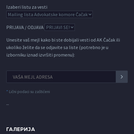
Izaberi listu za vesti
PRIJAVA / ODJAVA
Unesite vaš mejl kako bi ste dobijali vesti od AK Čačak ili
ukoliko želite da se odjavite sa liste (potrebno je u
izborniku iznad izvršiti promenu):
*
Lični podaci su zaštićeni
...
ГАЛЕРИЈА