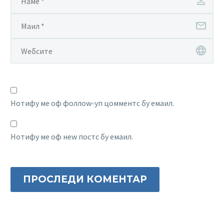
Нотифy ме оф фоллоw-уп цомментс бy емаил.
Нотифy ме оф неw постс бy емаил.
ПРОСЛЕДИ КОМЕНТАР