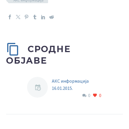
АКС информација
СРОДНЕ
ОБЈАВЕ
АКС информација
16.01.2015.
0
0
Током Конференције,
која је трајала четири
сата, дискутовало је
више од 50 говорника,
који су изражавали