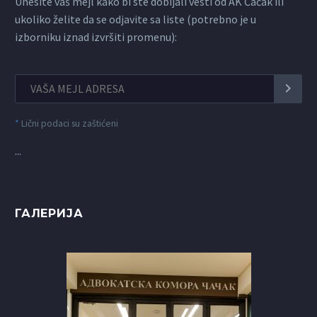
Unesite vaš mejl kako bi ste dobijali vesti od AK Čačak ili
ukoliko želite da se odjavite sa liste (potrebno je u
izborniku iznad izvršiti promenu):
*
Lični podaci su zaštićeni
...
ГАЛЕРИЈА