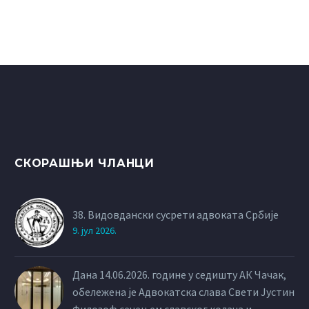
СКОРАШЊИ ЧЛАНЦИ
38. Видовдански сусрети адвоката Србије
9. јул 2026.
Дана 14.06.2026. године у седишту АК Чачак,
обележена је Адвокатска слава Свети Јустин
Филозоф сечењем славског колача и