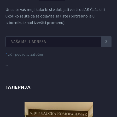
Unesite vaš mejl kako bi ste dobijali vesti od AK Čačak ili
ukoliko želite da se odjavite sa liste (potrebno je u
izborniku iznad izvršiti promenu):
*
Lični podaci su zaštićeni
...
ГАЛЕРИЈА