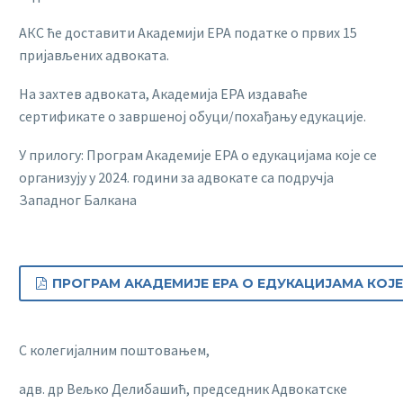
АКС ће доставити Академији ЕРА податке о првих 15
пријављених адвоката.
На захтев адвоката, Академија ЕРА издаваће
сертификате о завршеној обуци/похађању едукације.
У прилогу: Програм Академије ЕРА о едукацијама које се
организују у 2024. години за адвокате са подручја
Западног Балкана
ПРОГРАМ АКАДЕМИЈЕ ЕРА О ЕДУКАЦИЈАМА КОЈЕ

С колегијалним поштовањем,
адв. др Вељко Делибашић, председник Адвокатске