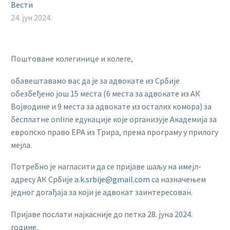
Вести
24. јун 2024.
Поштоване колегинице и колеге,
обавештавамо вас да је за адвокате из Србије
обезбеђено још 15 места (6 места за адвокате из АК
Војводине и 9 места за адвокате из осталих комора) за
бесплатне online едукације које организује Академија за
европско право ЕРА из Трира, према програму у прилогу
мејла.
Потребно је нагласити да се пријаве шаљу на имејл-
адресу АК Србије
a.k.srbije@gmail.com
са назначењем
једног догађаја за који је адвокат заинтересован.
Пријаве послати најкасније до петка 28. јуна 2024.
године.