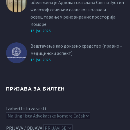
обележена је Адвокатска слава Свети Јустин
Филозоф сечењем славског колача и
освештавањем реновираних просторија
Коморе
15. јун 2026.
Вештачење као доказно средство (правно –
медицински аспект)
15. јун 2026.
ПРИЈАВА ЗА БИЛТЕН
Izaberi listu za vesti
PRIJAVA / ODJAVA