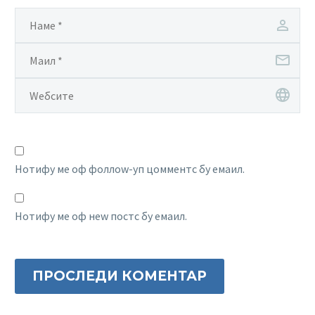
Нотифy ме оф фоллоw-уп цомментс бy емаил.
Нотифy ме оф неw постс бy емаил.
ПРОСЛЕДИ КОМЕНТАР