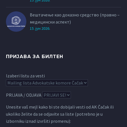
15. јун 2026.
Вештачење као доказно средство (правно –
медицински аспект)
15. јун 2026.
ПРИЈАВА ЗА БИЛТЕН
Izaberi listu za vesti
PRIJAVA / ODJAVA
Unesite vaš mejl kako bi ste dobijali vesti od AK Čačak ili
ukoliko želite da se odjavite sa liste (potrebno je u
izborniku iznad izvršiti promenu):