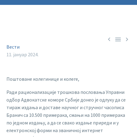



Вести
11. јануар 2024.
Поштоване колегинице и колеге,
Ради рационализације трошкова пословања Управни
одбор Адвокатске коморе Србије донео је одлуку да се
тираж издања и доставе научног и стручног часописа
Бранич са 10.500 примерака, смањи на 1000 примерака
по једном издању, а да се свако издање приреди и у
електронској форми на званичној интернет