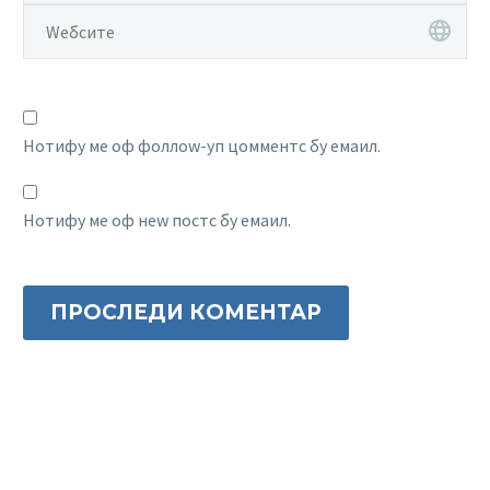
Нотифy ме оф фоллоw-уп цомментс бy емаил.
Нотифy ме оф неw постс бy емаил.
ПРОСЛЕДИ КОМЕНТАР