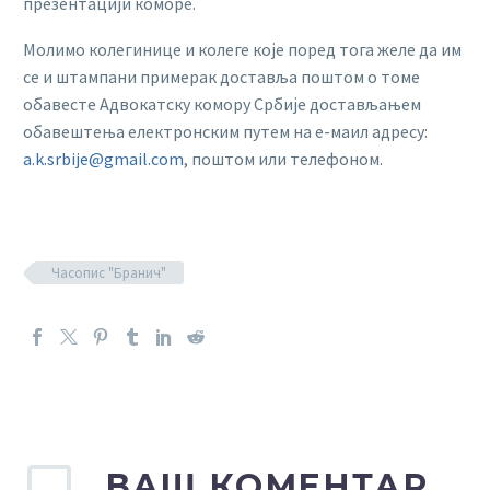
презентацији коморе.
Молимо колегинице и колеге које поред тога желе да им
се и штампани примерак доставља поштом о томе
обавесте Адвокатску комору Србије достављањем
обавештења електронским путем на е-маил адресу:
a.k.srbije@gmail.com
, поштом или телефоном.
Часопис "Бранич"
ВАШ КОМЕНТАР