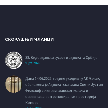
СКОРАШЊИ ЧЛАНЦИ
38. Видовдански сусрети адвоката Србије
9. јул 2026.
Дана 14.06.2026. године у седишту АК Чачак,
обележена је Адвокатска слава Свети Јустин
Филозоф сечењем славског колача и
освештавањем реновираних просторија
Коморе