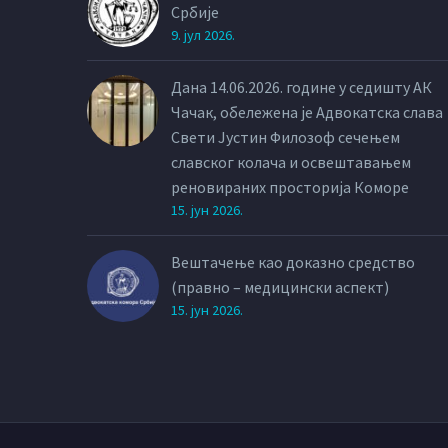
Србије
9. јул 2026.
Дана 14.06.2026. године у седишту АК
Чачак, обележена је Адвокатска слава
Свети Јустин Филозоф сечењем
славског колача и освештавањем
реновираних просторија Коморе
15. јун 2026.
Вештачење као доказно средство
(правно – медицински аспект)
15. јун 2026.