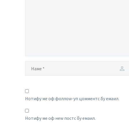
Нотифy ме оф фоллоw-уп цомментс бy емаил.
Нотифy ме оф неw постс бy емаил.