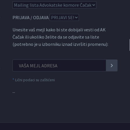
PRIJAVA / ODJAVA
Unesite vaš mejl kako bi ste dobijali vesti od AK
Čačak ili ukoliko želite da se odjavite sa liste
(potrebno je u izborniku iznad izvršiti promenu):
*
Lični podaci su zaštićeni
...