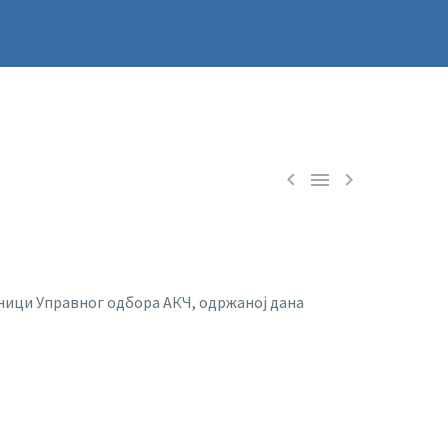



ци Управног одбора АКЧ, одржаној дана