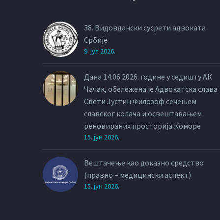
38. Видовдански сусрети адвоката
Србије
9. јул 2026.
Дана 14.06.2026. године у седишту АК
Чачак, обележена је Адвокатска слава
Свети Јустин Филозоф сечењем
славског колача и освештавањем
реновираних просторија Коморе
15. јун 2026.
Вештачење као доказно средство
(правно – медицински аспект)
15. јун 2026.