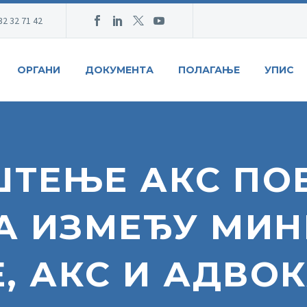
32 32 71 42
ОРГАНИ
ДОКУМЕНТА
ПОЛАГАЊЕ
УПИС
ШТЕЊЕ АКС ПО
А ИЗМЕЂУ МИН
, АКС И АДВО