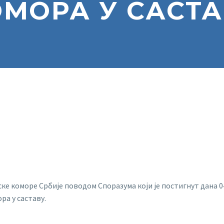
МОРА У САСТ
е коморе Србије поводом Споразума који је постигнут дана 04
а у саставу.