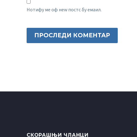
Нотифy ме оф неw постс бy емаил.
ПРОСЛЕДИ КОМЕНТАР
СКОРАШЊИ ЧЛАНЦИ