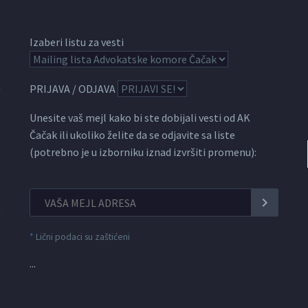
Izaberi listu za vesti
PRIJAVA / ODJAVA
Unesite vaš mejl kako bi ste dobijali vesti od AK
Čačak ili ukoliko želite da se odjavite sa liste
(potrebno je u izborniku iznad izvršiti promenu):
*
Lični podaci su zaštićeni
...