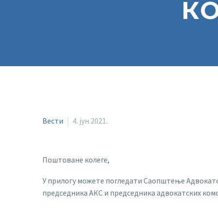
КО
Вести
4. јун 2021.
Поштоване колеге,
У прилогу можете погледати Саопштење Адвокатск
председника АКС и председника адвокатских комор