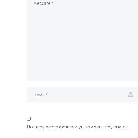
Нотифy ме оф фоллоw-уп цомментс бy емаил.