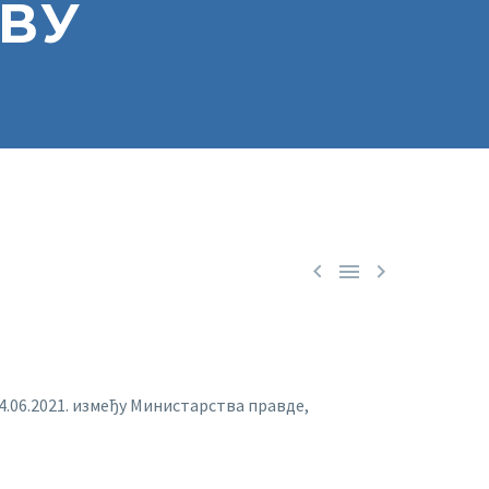
АВУ



.06.2021. између Министарства правде,