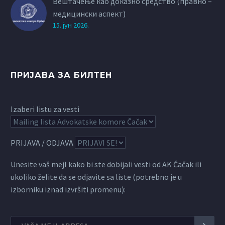
Вештачење као доказно средство (правно –
медицински аспект)
15. јун 2026.
ПРИЈАВА ЗА БИЛТЕН
Izaberi listu za vesti
PRIJAVA / ODJAVA
Unesite vaš mejl kako bi ste dobijali vesti od AK Čačak ili
ukoliko želite da se odjavite sa liste (potrebno je u
izborniku iznad izvršiti promenu):