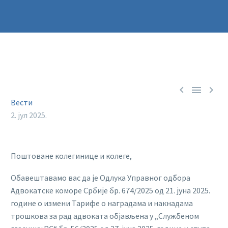



Вести
2. јул 2025.
Поштоване колегинице и колеге,
Обавештавамо вас да је Одлука Управног одбора
Адвокатске коморе Србије бр. 674/2025 од 21. јуна 2025.
године о измени Тарифе о наградама и накнадама
трошкова за рад адвоката објављена у „Службеном