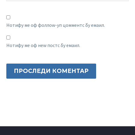
Нотифy ме оф фоллоw-уп цомментс бy емаил.
Нотифy ме оф неw постс бy емаил.
ПРОСЛЕДИ КОМЕНТАР