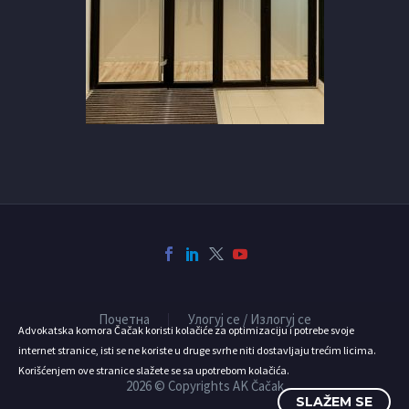
Почетна
Улогуј се / Излогуј се
Advokatska komora Čačak koristi kolačiće za optimizaciju i potrebe svoje
internet stranice, isti se ne koriste u druge svrhe niti dostavljaju trećim licima.
Korišćenjem ove stranice slažete se sa upotrebom kolačića.
2026 © Copyrights AK Čačak
SLAŽEM SE