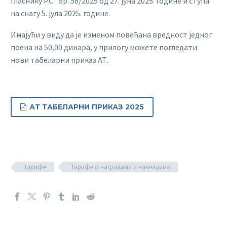
гласнику РС“ бр. 56/2025 од 27. јуна 2025. године и ступа
на снагу 5. јула 2025. године.
Имајући у виду да је изменом повећана вредност једног
поена на 50,00 динара, у прилогу можете погледати
нови табеларни приказ АТ.
АТ ТАБЕЛАРНИ ПРИКАЗ 2025

Тарифе
Тарифе о наградама и накнадама