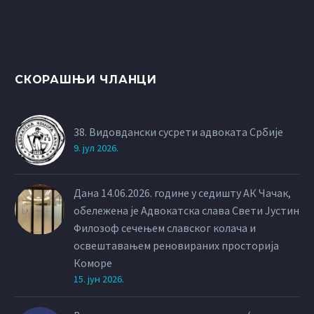
СКОРАШЊИ ЧЛАНЦИ
38. Видовдански сусрети адвоката Србије
9. јул 2026.
Дана 14.06.2026. године у седишту АК Чачак,
обележена је Адвокатска слава Свети Јустин
Филозоф сечењем славског колача и
освештавањем реновираних просторија
Коморе
15. јун 2026.