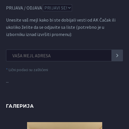
PRIJAVA / ODJAVA
Unesite vaš mejl kako bi ste dobijali vesti od AK Čačak ili
ukoliko želite da se odjavite sa liste (potrebno je u
izborniku iznad izvršiti promenu):
*
Lični podaci su zaštićeni
...
ГАЛЕРИЈА