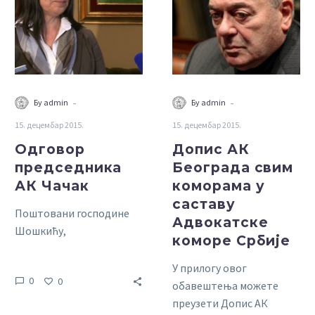
Чачак
свим
коморама
у
саставу
Адвокатске
коморе
-
-
Бy admin
Бy admin
Србије
15. децембар 2015.
15. децембар 2015.
Одговор
Допис АК
председника
Београда свим
АК Чачак
коморама у
саставу
Поштовани господине
Адвокатске
Шошкићу,
коморе Србије
У прилогу овог
0
0
Из Вашег дописа-писма
обавештења можете
упућеног свим
преузети Допис АК