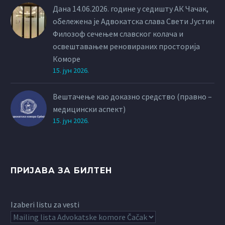
тражи „прихватање
Дана 14.06.2026. године у седишту АК Чачак,
реалности“.
обележена је Адвокатска слава Свети Јустин
Филозоф сечењем славског колача и
освештавањем реновираних просторија
Коморе
15. јун 2026.
Вештачење као доказно средство (правно –
медицински аспект)
15. јун 2026.
ПРИЈАВА ЗА БИЛТЕН
Izaberi listu za vesti