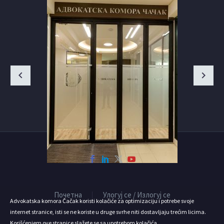
Почетна
Улогуј се / Излогуј се
Advokatska komora Čačak koristi kolačiće za optimizaciju i potrebe svoje
internet stranice, isti se ne koriste u druge svrhe niti dostavljaju trećim licima.
Korišćenjem ove stranice slažete se sa upotrebom kolačića.