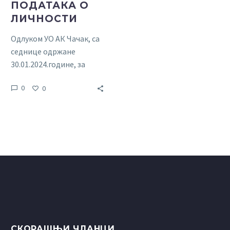
ПОДАТАКА О
ЛИЧНОСТИ
Одлуком УО АК Чачак, са
седнице одржане
30.01.2024.године, за
лица овлашћена за
0
0
пружање информација
од јавног значаја
именоване су…
СКОРАШЊИ ЧЛАНЦИ