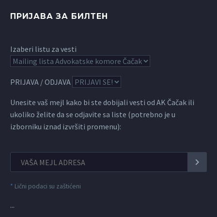
ПРИЈАВА ЗА БИЛТЕН
Izaberi listu za vesti
PRIJAVA / ODJAVA
Unesite vaš mejl kako bi ste dobijali vesti od AK Čačak ili
ukoliko želite da se odjavite sa liste (potrebno je u
izborniku iznad izvršiti promenu):
*
Lični podaci su zaštićeni
...