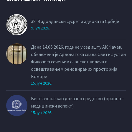
38. Видовдански сусрети адвоката Србије
9. јул 2026.
Дана 14.06.2026. године у седишту АК Чачак,
обележена је Адвокатска слава Свети Јустин
Филозоф сечењем славског колача и
освештавањем реновираних просторија
Коморе
15. јун 2026.
Вештачење као доказно средство (правно –
медицински аспект)
15. јун 2026.