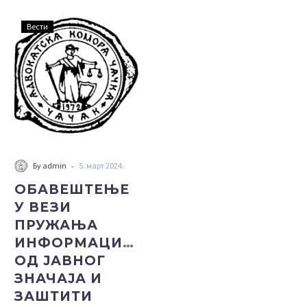
ОБАВЕШТЕЊЕ
Вести
У
ВЕЗИ
ПРУЖАЊА
ИНФОРМАЦИЈА
ОД
ЈАВНОГ
ЗНАЧАЈА
И
-
Бy admin
5. март 2024.
ЗАШТИТИ
ОБАВЕШТЕЊЕ
ПОДАТАКА
У ВЕЗИ
О
ПРУЖАЊА
ЛИЧНОСТИ
ИНФОРМАЦИЈА
ОД ЈАВНОГ
ЗНАЧАЈА И
ЗАШТИТИ