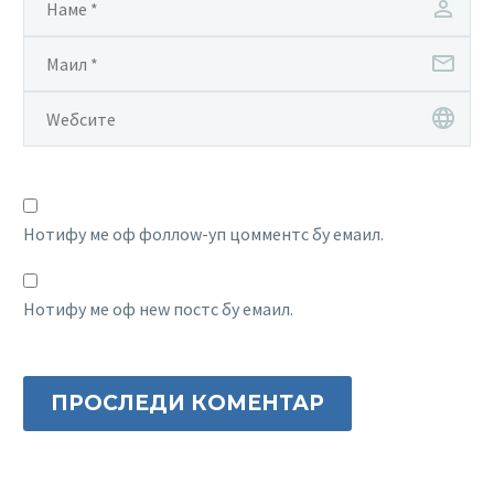
Нотифy ме оф фоллоw-уп цомментс бy емаил.
Нотифy ме оф неw постс бy емаил.
ПРОСЛЕДИ КОМЕНТАР