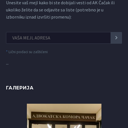
Unesite vaš mejl kako bi ste dobijali vesti od AK Čačak ili
ukoliko želite da se odjavite sa liste (potrebno je u
izborniku iznad izvršiti promenu):
*
Lični podaci su zaštićeni
...
ГАЛЕРИЈА