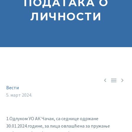
ПОДАТАКА О
ЛИЧНОСТИ



Вести
5. март 2024.
1.Одлуком УО АК Чачак, са седнице одржане
30.01.2024.године, за лица овлашћена за пружање