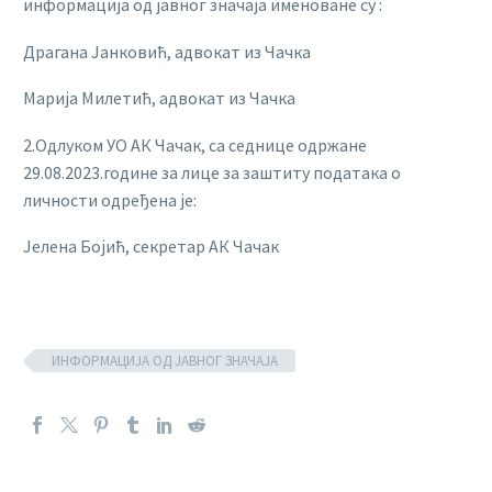
информација од јавног значаја именоване су :
Драгана Јанковић, адвокат из Чачка
Марија Милетић, адвокат из Чачка
2.Одлуком УО АК Чачак, са седнице одржане
29.08.2023.године за лице за заштиту података о
личности одређена је:
Јелена Бојић, секретар АК Чачак
ИНФОРМАЦИЈА ОД ЈАВНОГ ЗНАЧАЈА