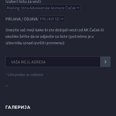
Izaberi listu za vesti
PRIJAVA / ODJAVA
Unesite vaš mejl kako bi ste dobijali vesti od AK Čačak ili
ukoliko želite da se odjavite sa liste (potrebno je u
izborniku iznad izvršiti promenu):
*
Lični podaci su zaštićeni
...
ГАЛЕРИЈА