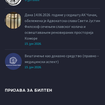
Дана 14.06.2026. године у седишту АК Чачак,
обележена је Адвокатска слава Свети Јустин
Филозоф сечењем славског колача и
освештавањем реновираних просторија
Коморе
15. јун 2026.
Вештачење као доказно средство (правно –
медицински аспект)
15. јун 2026.
ПРИЈАВА ЗА БИЛТЕН