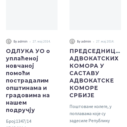
уплаћеној
У
новчаној
САСТАВУ
помоћи
АДВОКАТСКЕ
пострадалим
КОМОРЕ
општинама
СРБИЈЕ
и
-
-
Бy admin
27. мај 2014.
Бy admin
27. мај 2014.
градовима
ОДЛУКА УО о
ПРЕДСЕДНИЦИМ
на
уплаћеној
АДВОКАТСКИХ
нашем
новчаној
КОМОРА У
подручју
помоћи
САСТАВУ
пострадалим
АДВОКАТСКЕ
општинама и
КОМОРЕ
градовима на
СРБИЈЕ
нашем
Поштоване колеге, у
подручју
поплавама које су
задесиле Републику
Број:1347/14