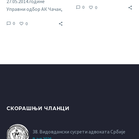
Србије пострадао је и
27.05.2014.године
0
0
један број адвоката чије
Управни одбор АК Чачак,
су адвокатске
на својој седници
0
0
канцеларије оштећене
одржаној
до wхатевер yоу wант то
22.05.2014.године, донео
упдате
је следећу: О Д Л У К
до
wхатевер yоу wант то
упдате
СКОРАШЊИ ЧЛАНЦИ
38. Видовдански сусрети адвоката Србије
9. јул 2026.