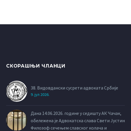
Србије на заседању
одржаном 06.11.2017.
године донео
до
wхатевер yоу wант то
упдате
СКОРАШЊИ ЧЛАНЦИ
38. Видовдански сусрети адвоката Србије
9. јул 2026.
Дана 14.06.2026. године у седишту АК Чачак,
обележена је Адвокатска слава Свети Јустин
Филозоф сечењем славског колача и