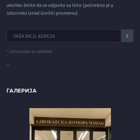
ukoliko želite da se odjavite sa liste (potrebno je u
izborniku iznad izvršiti promenu):
*
Lični podaci su zaštićeni
...
ГАЛЕРИЈА