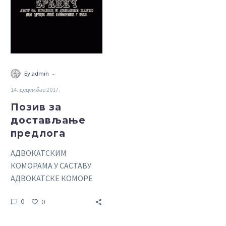
предлога
-
Бy admin
14. децембар 2017.
Позив за
достављање
предлога
АДВОКАТСКИМ
КОМОРАМА У САСТАВУ
АДВОКАТСКЕ КОМОРЕ
СРБИЈЕ Поштоване
0
0
колеге, Управни одбор
Адвокатске коморе