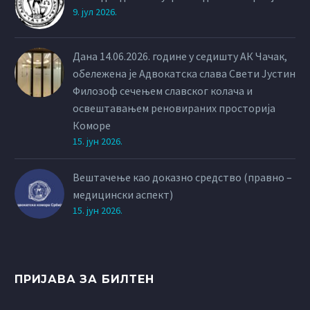
9. јул 2026.
Дана 14.06.2026. године у седишту АК Чачак,
обележена је Адвокатска слава Свети Јустин
Филозоф сечењем славског колача и
освештавањем реновираних просторија
Коморе
15. јун 2026.
Вештачење као доказно средство (правно –
медицински аспект)
15. јун 2026.
ПРИЈАВА ЗА БИЛТЕН