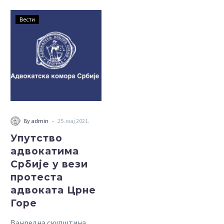
Упутство
Вести
адвокатима
Србије
у
вези
протеста
адвоката
Црне
Горе
-
Бy admin
25. мај 2021.
Упутство
адвокатима
Србије у вези
протеста
адвоката Црне
Горе
Ванредна скупштина