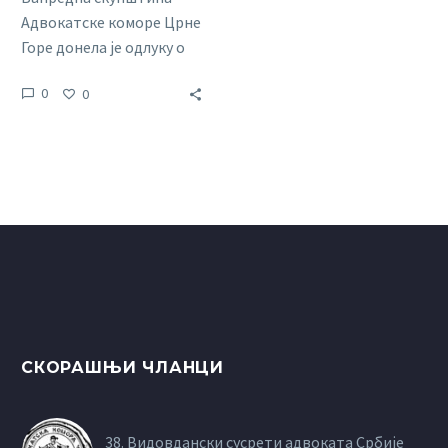
Адвокатске коморе Црне
Горе донела је одлуку о
општој обустави
0
0
пружања правне помоћи
почев од понедељка
24.05.2021. године. С тим у
вези Управни одбор
Адвокатске коморе
Србије донео је одлуку о
усвајању обавезујућег
упутства за све адвокате
у Србији, коју можете
погледати у прилогу.
СКОРАШЊИ ЧЛАНЦИ
38. Видовдански сусрети адвоката Србије