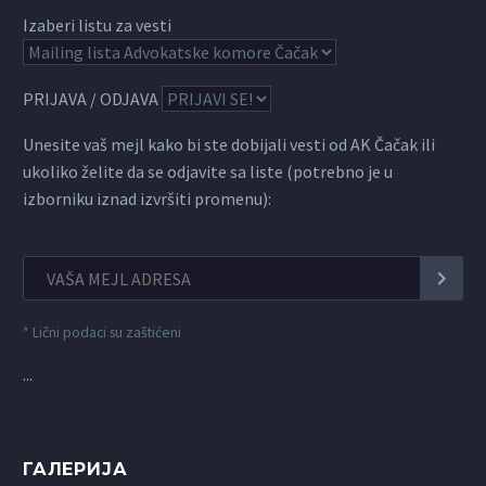
Izaberi listu za vesti
PRIJAVA / ODJAVA
Unesite vaš mejl kako bi ste dobijali vesti od AK Čačak ili
ukoliko želite da se odjavite sa liste (potrebno je u
izborniku iznad izvršiti promenu):
*
Lični podaci su zaštićeni
...
ГАЛЕРИЈА