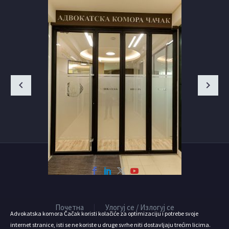
Почетна
Улогуј се / Излогуј се
Advokatska komora Čačak koristi kolačiće za optimizaciju i potrebe svoje
internet stranice, isti se ne koriste u druge svrhe niti dostavljaju trećim licima.