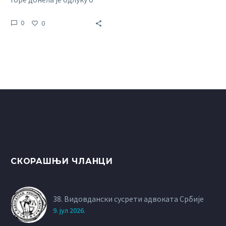
општој обустави
0
0
пружања правне помоћи
почев од понедељка
24.05.2021. године. С тим у
вези Управни одбор
Адвокатске коморе
Србије донео је одлуку о
усвајању обавезујућег
упутства за све адвокате
у Србији, коју можете
погледати у прилогу.
СКОРАШЊИ ЧЛАНЦИ
38. Видовдански сусрети адвоката Србије
9. јул 2026.