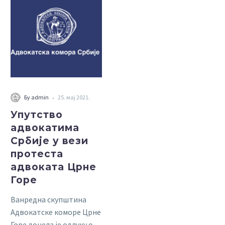
адвокатима
Србије
у
вези
протеста
адвоката
Црне
Горе
-
Бy admin
25. мај 2021.
Упутство
адвокатима
Србије у вези
протеста
адвоката Црне
Горе
Ванредна скупштина
Адвокатске коморе Црне
Горе донела је одлуку о