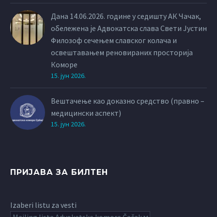
Дана 14.06.2026. године у седишту АК Чачак,
обележена је Адвокатска слава Свети Јустин
Филозоф сечењем славског колача и
освештавањем реновираних просторија
Коморе
15. јун 2026.
Вештачење као доказно средство (правно –
медицински аспект)
15. јун 2026.
ПРИЈАВА ЗА БИЛТЕН
Izaberi listu za vesti