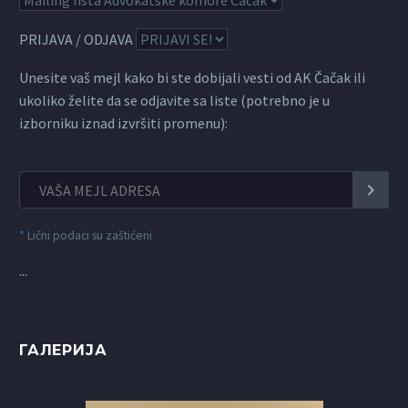
PRIJAVA / ODJAVA
Unesite vaš mejl kako bi ste dobijali vesti od AK Čačak ili
ukoliko želite da se odjavite sa liste (potrebno je u
izborniku iznad izvršiti promenu):
*
Lični podaci su zaštićeni
...
ГАЛЕРИЈА