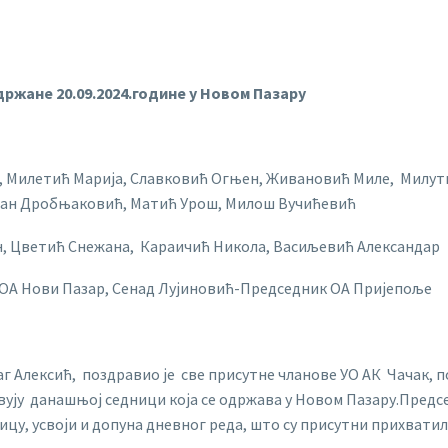
држане 20.09.2024.године
у Новом Пазару
, Милетић Марија, Славковић Огњен, Живановић Миле, Милут
шан Дробњаковић, Матић Урош, Милош Вучићевић
, Цветић Снежана, Караичић Никола, Васиљевић Александар
А Нови Пазар, Сенад Лујиновић-Председник ОА Пријепоље
 Алексић, поздравио је све присутне чланове УО АК Чачак, по
вују данашњој седници која се одржава у Новом Пазару.Предсе
ицу, усвоји и допуна дневног реда, што су присутни прихватил