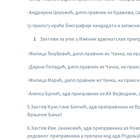
-Андријана Церовић, дипл.правник из Краљева, с
(у прилогу краће биографије кандидата и записник
Захтеви за упис у Именик адвокатских прип
-Милица Ђорђевић, дипл.правник из Чачка, на пр
-Дијана Попадић, дипл.правник из Чачка, на прак
-Милица Марић, дипл.правник из Чачка, на пракси
-Алекса Бјелић, адв.приправник из АК Војводине,
5.Захтев Кристине Бекчић, адв.приправника из Вр
Врњачке Бање)
6.Захтев Иве Јанаковић, адв.приправника из Ново
редовног приправника а прелази код адв.Родољу