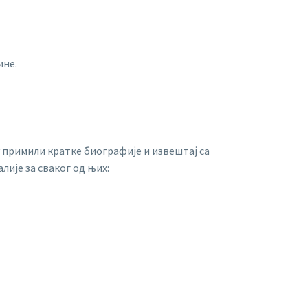
ине.
у примили кратке биографије и извештај са
лије за сваког од њих: