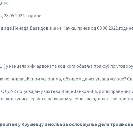
дине
 28.05.2024 .године
д адв.Ненада Давидовића из Чачка, почев од 08.06.2021.године
, ( у канцеларији адвоката код кога обавља праксу) по уговору
ише по повлашћеним условима, обзиром да испуњава услове? Св
ео ОДЛУКУ:о усвајању захтева Илије Јанковића, дипл.правника и
ошкова уписа јер исти испуњава услове као адвокатски припр
седиштем у Крушевцу и молба за ослобађање дела трошкова