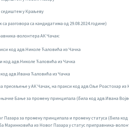
а седиштем у Краљеву
 са разговора са кандидатима од 29.08.2024.године)
равника-волонтера АК Чачак:
акси код адв.Николе Ћаловића из Чачка
си код адв.Николе Ћаловића из Чачка
 код адв.Ивана Ћаловића из Чачка
 за пресељење у АК Чачак, на пракси код адв.Оље Роастохар из
њачке Бање за промену принципала (била код адв.Ивана Војво
г Пазара за промену принципала и промену статуса (била код 
ба Маринковића из Новог Пазара у статус приправника-волон