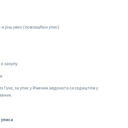
 и још увек (повлашћен упис)
 о закупу
и.
з Гуче, за упис у Именик авдоката са седиштем у
авник.
 уписа