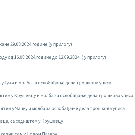
ане 29.08.2024.године (у прилогу)
у од 16.08.2024.године до 12.09.2024. ( у прилогу)
е у Гучи и молба за ослобађање дела трошкова уписа
иштем у Крушевцу и молба за ослобађање дела трошкова уписа
диштем у Чачку и молба за ослобађање дела трошкова уписа
вца, са седиштем у Крушевцу
а седиштем у Новом Пазару