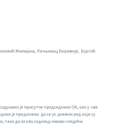
иновић Милијана, Лачњевац Боривоје, Бургић
здравио је присутне председнике ОА, као у све
дник је предложио да се уз дневни ред који су
и, тако да за ову седницу имамо следећи: