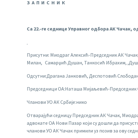
З А П И С Н И К
Са 22.-ге седнице Управног одбора АК Чачак, о
Присутни: Миодраг Алексић-Председник АК Чачак
Милан, Самарџић Душан, Танкосић Ибрахим, ,Ду
Одсутни:Драгана Јанковић, Деспотовић Слободан
Председници ОА:Наташа Мијаљевић-Председник О
Чланови УО АК Србије:нико
Отварајући седницу Председник АК Чачак, Миодраг
адвокате ОА Нови Пазар који су дошли да присуст
чланови УО АК Чачак примили уз позив за ову седн