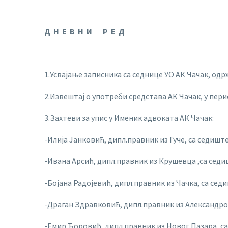
Д Н Е В Н И Р Е Д
1.Усвајање записника са седнице УО АК Чачак, одрж
2.Извештај о употреби средстава АК Чачак, у период
3.Захтеви за упис у Именик адвоката АК Чачак:
-Илија Јанковић, дипл.правник из Гуче, са седишт
-Ивана Арсић, дипл.правник из Крушевца ,са сед
-Бојана Радојевић, дипл.правник из Чачка, са се
-Драган Здравковић, дипл.правник из Александро
-Емир Ћоровић, дипл.правник из Новог Пазара, с