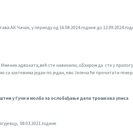
ава АК Чачак, у периоду од 16.08.2024.године до 12.09.2024.год
 у Именик адвоката,већ сте навикили, обзиром да сте у прилог
о са захтевима један по један, ево Јелена ће прочитати генера
иштем у Гучи и молба за ослобађање дела трошкова уписа
ујевцу, 08.03.2021.године