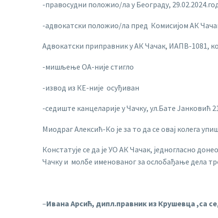
-правосудни положио/ла у Београду, 29.02.2024.го
-адвокатски положио/ла пред Комисијом АК Чачак,
Адвокатски приправник у АК Чачак, ИАПВ-1081, ко
-мишљење ОА-није стигло
-извод из КЕ-није осуђиван
-седиште канцеларије у Чачку, ул.Бате Јанковић 21
Миодраг Алексић-Ко је за то да се овај колега уп
Констатује се да је УО АК Чачак, једногласно дон
Чачку и молбе именованог за ослобађање дела тр
–
Ивана Арсић, дипл.правник из Крушевца ,са 