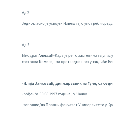
Ад.2
Једногласно је усвојен Извештај о употреби средст
Ад.3
Миодраг Алексић-Када је реч о захтевима за упис
састанка Комисије за претходни поступак, ићи ћем
-Илија Јанковић, дипл.правник из Гуче, са сед
-рођен/а 03.08.1997.године, у Чачку
-завршио/ла Правни факултет Универзитета у Краг