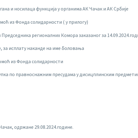
гана и носилаца функција у органима АК Чачак и АК Србије
омоћ из Фонда солидарности ( у прилогу)
 Председника регионалних Комора заказаног за 14.09.2024.год
, за исплату наканде на име боловања
помоћ из Фонда солидарности
пка по правноснажним пресудама у дисицплинским предмети
Чачак, одржане 29.08.2024.године.