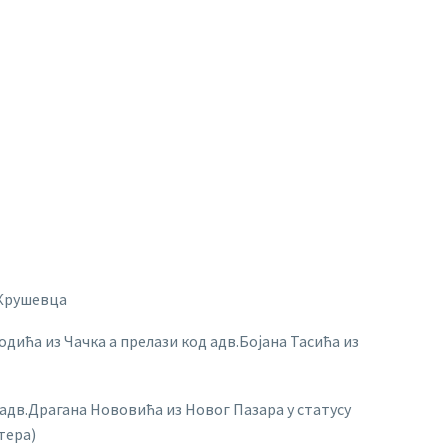
 Крушевца
дића из Чачка а прелази код адв.Бојана Тасића из
адв.Драгана Нововића из Новог Пазара у статусу
тера)