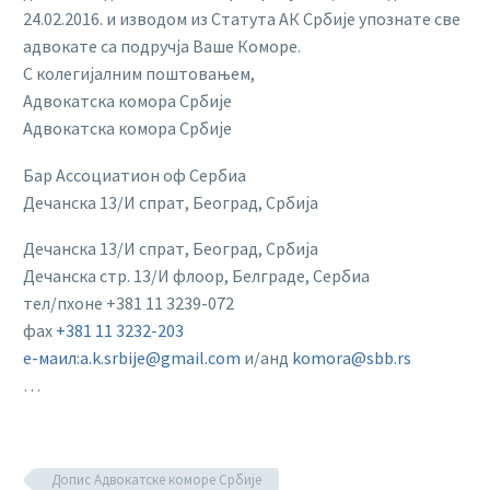
24.02.2016. и изводом из Статута АК Србије упознате све
адвокате са подручја Ваше Коморе.
С колегијалним поштовањем,
Адвокатска комора Србије
Адвокатска комора Србије
Бар Ассоциатион оф Сербиа
Дечанска 13/И спрат, Београд, Србија
Дечанска 13/И спрат, Београд, Србија
Дечанска стр. 13/И флоор, Белграде, Сербиа
тел/пхоне +381 11 3239-072
фаx
+381 11 3232-203
е-маил:a.k.srbije@gmail.com
и/анд
komora@sbb.rs
…
Допис Адвокатске коморе Србије