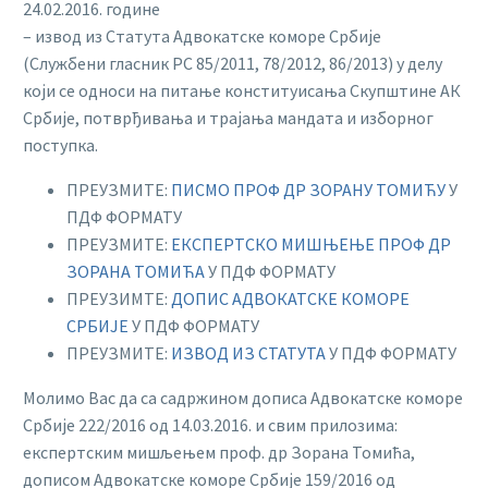
24.02.2016. године
– извод из Статута Адвокатске коморе Србије
(Службени гласник РС 85/2011, 78/2012, 86/2013) у делу
који се односи на питање конституисања Скупштине АК
Србије, потврђивања и трајања мандата и изборног
поступка.
ПРЕУЗМИТЕ:
ПИСМО ПРОФ ДР ЗОРАНУ ТОМИЋУ
У
ПДФ ФОРМАТУ
ПРЕУЗМИТЕ:
ЕКСПЕРТСКО МИШЊЕЊЕ ПРОФ ДР
ЗОРАНА ТОМИЋА
У ПДФ ФОРМАТУ
ПРЕУЗИМТЕ:
ДОПИС АДВОКАТСКЕ КОМОРЕ
СРБИЈЕ
У ПДФ ФОРМАТУ
ПРЕУЗМИТЕ:
ИЗВОД ИЗ СТАТУТА
У ПДФ ФОРМАТУ
Молимо Вас да са садржином дописа Адвокатске коморе
Србије 222/2016 од 14.03.2016. и свим прилозима:
експертским мишљењем проф. др Зорана Томића,
дописом Адвокатске коморе Србије 159/2016 од