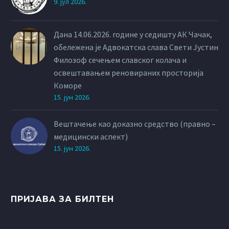
9. јул 2026.
Дана 14.06.2026. године у седишту АК Чачак,
обележена је Адвокатска слава Свети Јустин
Филозоф сечењем славског колача и
освештавањем реновираних просторија
Коморе
15. јун 2026.
Вештачење као доказно средство (правно –
медицински аспект)
15. јун 2026.
ПРИЈАВА ЗА БИЛТЕН