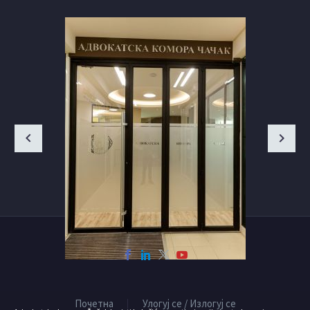
Почетна
Улогуј се / Излогуј се