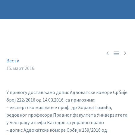



Вести
15. март 2016.
У прилогу достављамо допис Адвокатске коморе Србије
број 222/2016 од 14.03.2016. са прилозима:
– експертско мишљење проф. др Зорана Томића,
редовног професора Правног факултета Универзитета
у Београду и шефа Катедре за управно право
– допис Адвокатске коморе Србије 159/2016 од