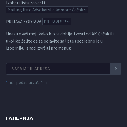
Izaberi listu za vesti
PRIJAVA / ODJAVA
Unesite vaš mejl kako bi ste dobijali vesti od AK Čačak ili
ukoliko želite da se odjavite sa liste (potrebno je u
izborniku iznad izvršiti promenu):
*
Lični podaci su zaštićeni
...
ГАЛЕРИЈА