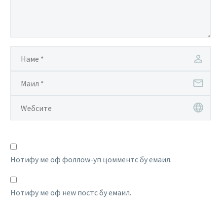
Нотифy ме оф фоллоw-уп цомментс бy емаил.
Нотифy ме оф неw постс бy емаил.