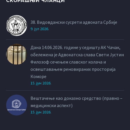
СКОРАШЊИ ЧЛАНЦИ
38. Видовдански сусрети адвоката Србије
9. јул 2026.
Дана 14.06.2026. године у седишту АК Чачак,
обележена је Адвокатска слава Свети Јустин
Филозоф сечењем славског колача и
освештавањем реновираних просторија
Коморе
15. јун 2026.
Вештачење као доказно средство (правно –
медицински аспект)
15. јун 2026.