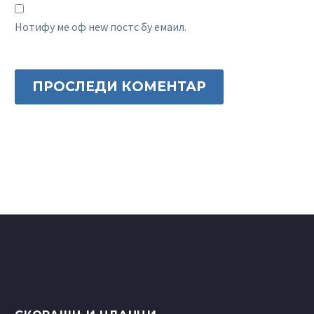
Нотифy ме оф неw постс бy емаил.
ПРОСЛЕДИ КОМЕНТАР