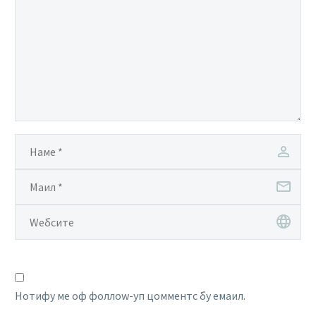
Нотифy ме оф фоллоw-уп цомментс бy емаил.