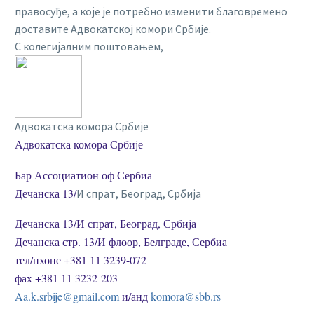
правосуђе, а које је потребно изменити благовремено
доставите Адвокатској комори Србије.
С колегијалним поштовањем,
Адвокатска комора Србије
Адвокатска комора Србије
Бар Ассоциатион оф Сербиа
Дечанска 13/
И спрат, Београд, Србија
Дечанска 13/И спрат, Београд, Србија
Дечанска стр. 13/И флоор, Белграде, Сербиа
тел/пхоне +381 11 3239-072
фаx +381 11 3232-203
Aa.k.srbije@gmail.com
и/анд
komora@sbb.rs