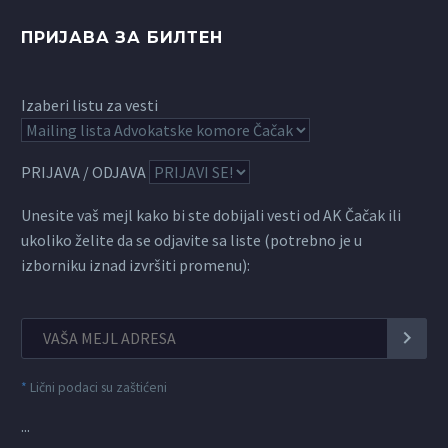
ПРИЈАВА ЗА БИЛТЕН
Izaberi listu za vesti
PRIJAVA / ODJAVA
Unesite vaš mejl kako bi ste dobijali vesti od AK Čačak ili
ukoliko želite da se odjavite sa liste (potrebno je u
izborniku iznad izvršiti promenu):
*
Lični podaci su zaštićeni
...