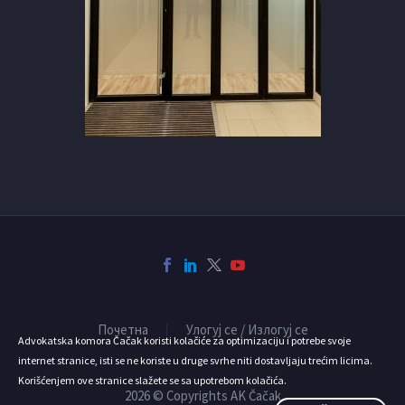
Почетна
Улогуј се / Излогуј се
Advokatska komora Čačak koristi kolačiće za optimizaciju i potrebe svoje
internet stranice, isti se ne koriste u druge svrhe niti dostavljaju trećim licima.
Korišćenjem ove stranice slažete se sa upotrebom kolačića.
2026 © Copyrights AK Čačak