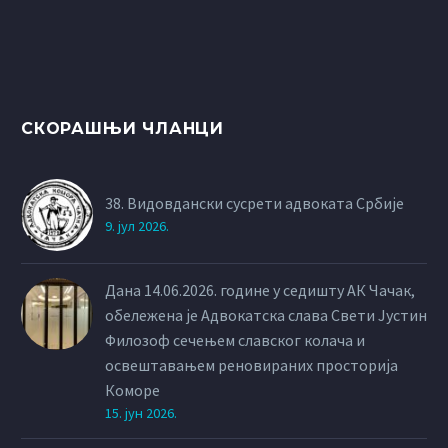
СКОРАШЊИ ЧЛАНЦИ
38. Видовдански сусрети адвоката Србије
9. јул 2026.
Дана 14.06.2026. године у седишту АК Чачак,
обележена је Адвокатска слава Свети Јустин
Филозоф сечењем славског колача и
освештавањем реновираних просторија
Коморе
15. јун 2026.