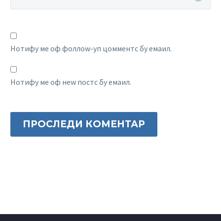
Нотифy ме оф фоллоw-уп цомментс бy емаил.
Нотифy ме оф неw постс бy емаил.
ПРОСЛЕДИ КОМЕНТАР