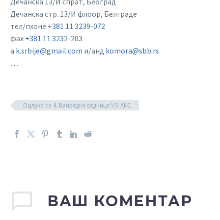
Дечанска 13/И спрат, Београд
Дечанска стр. 13/И флоор, Белграде
тел/пхоне
+381 11 3239-072
фаx
+381 11 3232-203
a.k.srbije@gmail.com
и/анд
komora@sbb.rs
…
Одлука са 4. Ванредне седнице УО АКС
ВАШ КОМЕНТАР