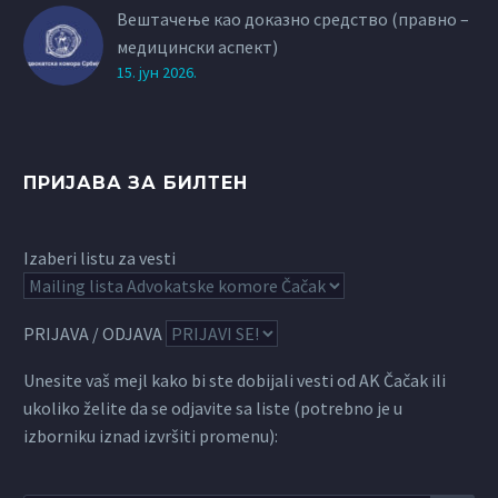
Вештачење као доказно средство (правно –
медицински аспект)
15. јун 2026.
ПРИЈАВА ЗА БИЛТЕН
Izaberi listu za vesti
PRIJAVA / ODJAVA
Unesite vaš mejl kako bi ste dobijali vesti od AK Čačak ili
ukoliko želite da se odjavite sa liste (potrebno je u
izborniku iznad izvršiti promenu):