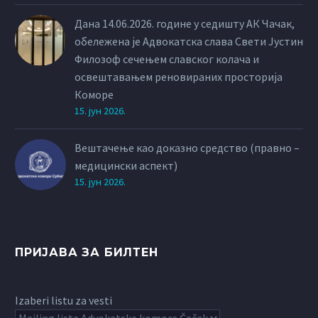
Дана 14.06.2026. године у седишту АК Чачак,
обележена је Адвокатска слава Свети Јустин
Филозоф сечењем славског колача и
освештавањем реновираних просторија
Коморе
15. јун 2026.
Вештачење као доказно средство (правно –
медицински аспект)
15. јун 2026.
ПРИЈАВА ЗА БИЛТЕН
Izaberi listu za vesti