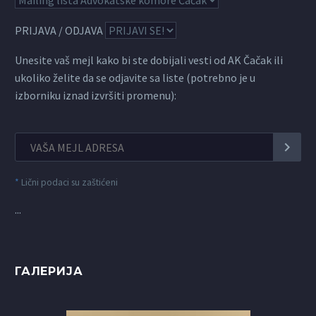
PRIJAVA / ODJAVA
Unesite vaš mejl kako bi ste dobijali vesti od AK Čačak ili
ukoliko želite da se odjavite sa liste (potrebno je u
izborniku iznad izvršiti promenu):
*
Lični podaci su zaštićeni
...
ГАЛЕРИЈА