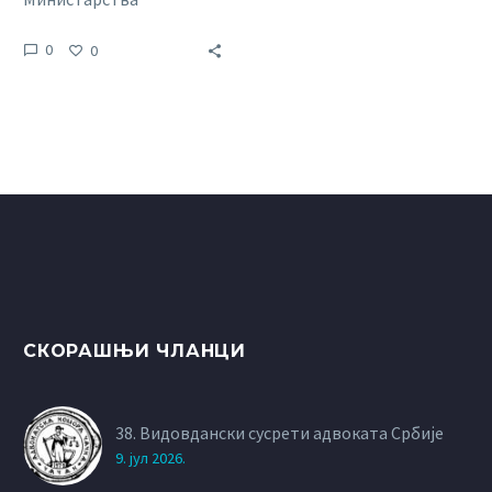
финансија, Управе за
0
0
трезор, Сектора за јавна
плаћања и фискалну
статистику, од
15.03.2018. године,
везано за примену
Одредби Закона о
изменама и допунама
Закона о роковима
измирења новчаних
обавеза у комерцијалним
трансакцијама.
СКОРАШЊИ ЧЛАНЦИ
38. Видовдански сусрети адвоката Србије
9. јул 2026.