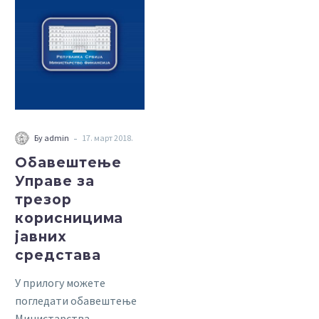
Управе
за
трезор
корисницима
јавних
средстава
-
Бy admin
17. март 2018.
Обавештење
Управе за
трезор
корисницима
јавних
средстава
У прилогу можете
погледати обавештење
Министарства