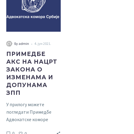
НАЦРТ
ЗАКОНА
О
ИЗМЕНАМА
И
ДОПУНАМА
-
Бy admin
4. јун 2021.
ЗПП
ПРИМЕДБЕ
АКС НА НАЦРТ
ЗАКОНА О
ИЗМЕНАМА И
ДОПУНАМА
ЗПП
У прилогу можете
погледати Примедбе
Адвокатске коморе
Србије на Нацрт закона о
0
0