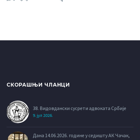
изменама и допунама
Закона о парничном
поступку.
СКОРАШЊИ ЧЛАНЦИ
38. Видовдански сусрети адвоката Србије
9. јул 2026.
Дана 14.06.2026. године у седишту АК Чачак,