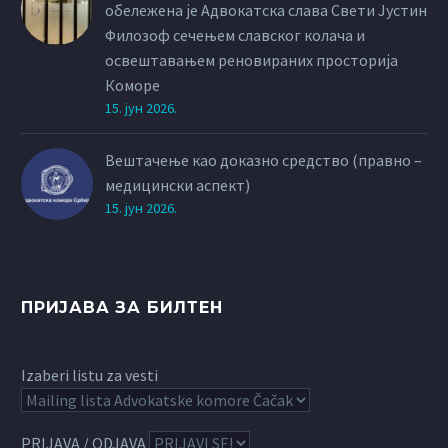
обележена је Адвокатска слава Свети Јустин
Филозоф сечењем славског колача и
освештавањем реновираних просторија
Коморе
15. јун 2026.
Вештачење као доказно средство (правно –
медицински аспект)
15. јун 2026.
ПРИЈАВА ЗА БИЛТЕН
Izaberi listu za vesti
PRIJAVA / ODJAVA