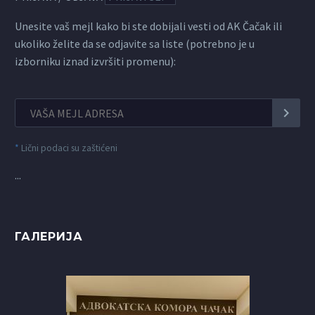
Unesite vaš mejl kako bi ste dobijali vesti od AK Čačak ili
ukoliko želite da se odjavite sa liste (potrebno je u
izborniku iznad izvršiti promenu):
*
Lični podaci su zaštićeni
...
ГАЛЕРИЈА