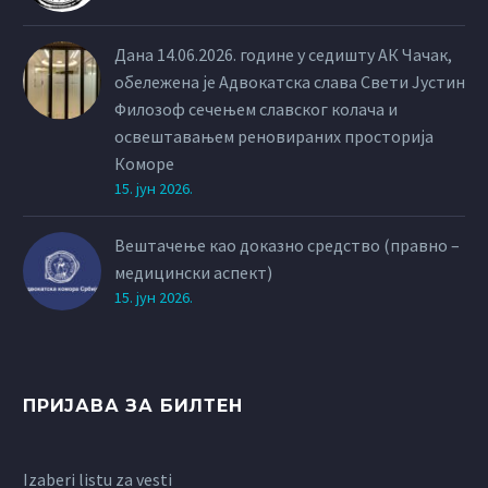
Дана 14.06.2026. године у седишту АК Чачак,
обележена је Адвокатска слава Свети Јустин
Филозоф сечењем славског колача и
освештавањем реновираних просторија
Коморе
15. јун 2026.
Вештачење као доказно средство (правно –
медицински аспект)
15. јун 2026.
ПРИЈАВА ЗА БИЛТЕН
Izaberi listu za vesti