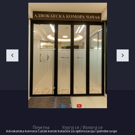
Почетна
Улогуј се / Излогуј се
Advokatska komora Čačak koristi kolačiće za optimizaciju i potrebe svoje