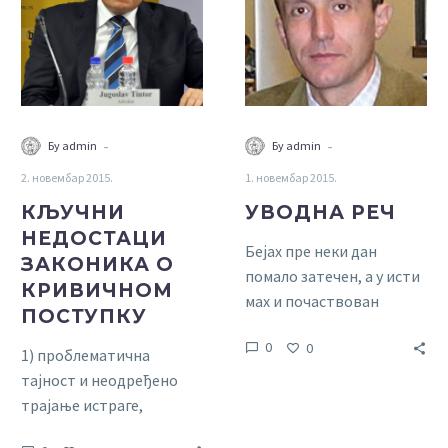
О
КРИВИЧНОМ
ПОСТУПКУ
-
-
Бy admin
Бy admin
2. новембар 2015.
1. новембар 2015.
КЉУЧНИ
УВОДНА РЕЧ
НЕДОСТАЦИ
Бејах пре неки дан
ЗАКОНИКА О
помало затечен, а у исти
КРИВИЧНОМ
мах и почаствован
ПОСТУПКУ
позивом мог уваженог
0
0
колеге и некадашњег
1) проблематична
студента г. Александра Н.
тајност и неодређено
Ђорђевића, адвоката из
трајање истраге,
Београда, да напишем