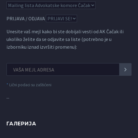
PRIJAVA / ODJAVA
Unesite vaš mejl kako bi ste dobijali vesti od AK Čačak ili
ukoliko želite da se odjavite sa liste (potrebno je u
izborniku iznad izvršiti promenu):
*
Lični podaci su zaštićeni
...
ГАЛЕРИЈА