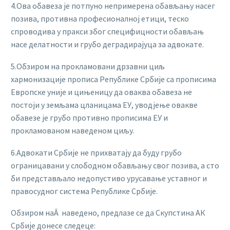
4.Ова обавеза је потпуно непримерена обављању насег
позива, противна професионалној етици, теско
спроводива у пракси због специфицности обављањ
насе делатности и грубо деградирајуца за адвокате.
5.Обзиром на прокламовани дрзавни циљ
хармонизације прописа Републике Србије са прописима
Европске уније и цињеницу да оваква обавеза не
постоји у земљама цланицама ЕУ, уводјење овакве
обавезе је грубо противно прописима ЕУ и
прокламованом наведеном циљу.
6.Адвокати Србије не прихватају да буду грубо
ограницавани у слободном обављању свог позива, а сто
би представљало недопустиво урусавање уставног и
правосудног система Републике Србије.
Обзиром наÂ наведено, предлазе се да Скупстина АК
Србије донесе следеце: