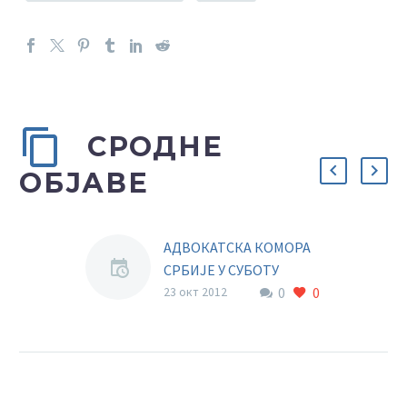
СРОДНЕ
ОБЈАВЕ
АДВОКАТСКА КОМОРА
СРБИЈЕ У СУБОТУ
0
0
27.10.2012. СА
23 окт 2012
ПОЧЕТКОМ У 11,00 САТИ
ОРГАНИЗУЈЕ
КОНФЕРЕНЦИЈУ
ПОШТОВАНЕ КОЛЕГЕ,
АДВОКАТСКА КОМОРА