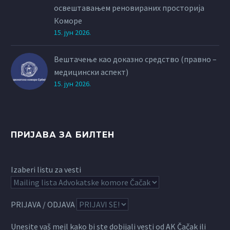
освештавањем реновираних просторија
Коморе
15. јун 2026.
Вештачење као доказно средство (правно –
медицински аспект)
15. јун 2026.
ПРИЈАВА ЗА БИЛТЕН
Izaberi listu za vesti
PRIJAVA / ODJAVA
Unesite vaš mejl kako bi ste dobijali vesti od AK Čačak ili