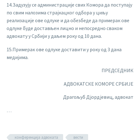
14.Задузују се администрације свих Комора да поступају
по свим налозима страјкацког одбора у циљу
реализације ове одлуке и да обезбеде да примерак ове
одлуке буде достављен лицно и непосредно сваком
адвокату у Србији у даљем року од 10 дана.
15.Примерак ове одлуке доставити у року од 3 дана
медијима.
ПРЕДСЕДНИК
АДВОКАТСКЕ КОМОРЕ СРБИЈЕ
Драгољуб Дјордјевиц, адвокат
…
конференција адвоката
вести