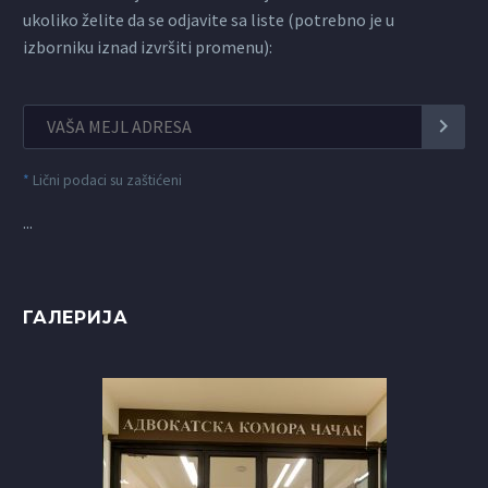
ukoliko želite da se odjavite sa liste (potrebno je u
izborniku iznad izvršiti promenu):
*
Lični podaci su zaštićeni
...
ГАЛЕРИЈА