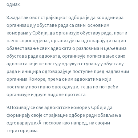
одмах.
8.Задатак овог страјкацког одбора је да координира
организацију обуставе рада са свим основним
коморама у Србији, да организује обуставу рада, прати
њено спроводјење, организује на одговарајуци нацин
обавеставање свих адвоката о разлозима и цељевима
обустава рада адвоката, организује пописивање свих
адвоката који не постују одлуку о ступању у обуставу
рада и иницира одговарајуце поступке пред надлезним
органима Коморе, према оним адвокатима који
поступају противно овој одлуци, те да по потреби
организује и друге видове протеста.
9.Позивају се све адвокатске коморе у Србији да
формирају своје страјкацке одборе ради обављања
одговарајуцихÂ послова као напред, на својим
територијама.