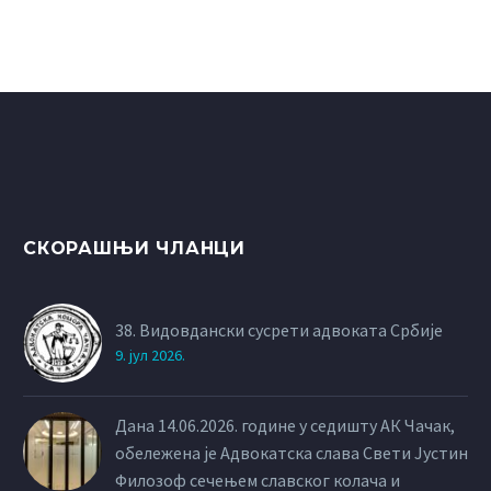
СКОРАШЊИ ЧЛАНЦИ
38. Видовдански сусрети адвоката Србије
9. јул 2026.
Дана 14.06.2026. године у седишту АК Чачак,
обележена је Адвокатска слава Свети Јустин
Филозоф сечењем славског колача и