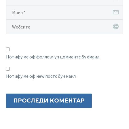
Нотифy ме оф фоллоw-уп цомментс бy емаил.
Нотифy ме оф неw постс бy емаил.
ПРОСЛЕДИ КОМЕНТАР