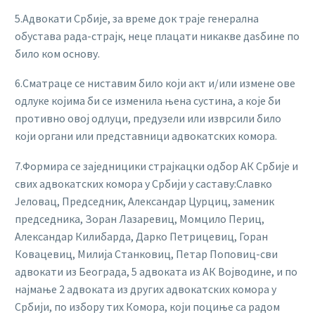
5.Адвокати Србије, за време док траје генерална
обустава рада-страјк, неце плацати никакве даѕбине по
било ком основу.
6.Сматраце се ниставим било који акт и/или измене ове
одлуке којима би се изменила њена сустина, а које би
противно овој одлуци, предузели или изврсили било
који органи или представници адвокатских комора.
7.Формира се заједницики страјкацки одбор АК Србије и
свих адвокатских комора у Србији у саставу:Славко
Јеловац, Председник, Александар Цурциц, заменик
председника, Зоран Лазаревиц, Момцило Периц,
Александар Килибарда, Дарко Петрицевиц, Горан
Ковацевиц, Милија Станковиц, Петар Поповиц-сви
адвокати из Београда, 5 адвоката из АК Војводине, и по
најмање 2 адвоката из других адвокатских комора у
Србији, по избору тих Комора, који поциње са радом