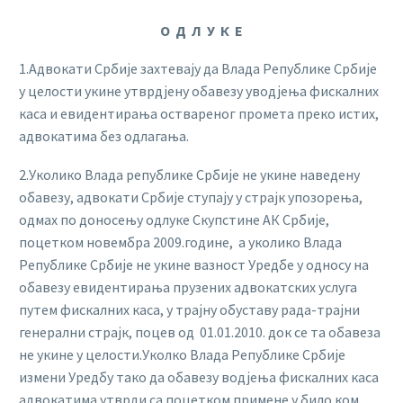
О Д Л У К Е
1.Адвокати Србије захтевају да Влада Републике Србије
у целости укине утврдјену обавезу уводјења фискалних
каса и евидентирања оствареног промета преко истих,
адвокатима без одлагања.
2.Уколико Влада републике Србије не укине наведену
обавезу, адвокати Србије ступају у страјк упозорења,
одмах по доносењу одлуке Скупстине АК Србије,
поцетком новембра 2009.године, а уколико Влада
Републике Србије не укине вазност Уредбе у односу на
обавезу евидентирања прузених адвокатских услуга
путем фискалних каса, у трајну обуставу рада-трајни
генерални страјк, поцев од 01.01.2010. док се та обавеза
не укине у целости.Уколко Влада Републике Србије
измени Уредбу тако да обавезу водјења фискалних каса
адвокатима утврди са поцетком примене у било ком