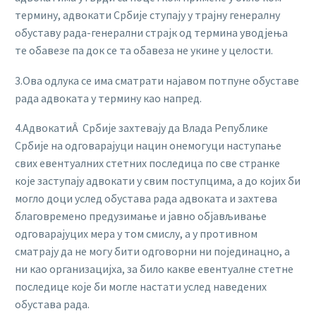
термину, адвокати Србије ступају у трајну генералну
обуставу рада-генерални страјк од термина уводјења
те обавезе па док се та обавеза не укине у целости.
3.Ова одлука се има сматрати најавом потпуне обуставе
рада адвоката у термину као напред.
4.АдвокатиÂ Србије захтевају да Влада Републике
Србије на одговарајуци нацин онемогуци наступање
свих евентуалних стетних последица по све странке
које заступају адвокати у свим поступцима, а до којих би
могло доци услед обустава рада адвоката и захтева
благовремено предузимање и јавно објављивање
одговарајуцих мера у том смислу, а у противном
сматрају да не могу бити одговорни ни појединацно, а
ни као организацијха, за било какве евентуалне стетне
последице које би могле настати услед наведених
обустава рада.