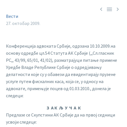



Вести
27. октобар 2009.
Конференција адвоката Србије, одрзана 10.10.2009.на
основу одредбе цл.54 Статута АК Србије (,,Сл.гласник
РС,, 43/99, 65/01, 41/02), разматрајуци питање примене
Уредбе Владе Републике Србије о одредјивању
делатности које су у обавези да евидентирају прузене
услуге путем фискалних каса, која се, у односу на
адвокате, примењује поцев од 01.03.2010., донела је
следеци:
З А К Љ У Ч А К
Предлазе се Скупстини АК Србије да на првој седници
усвоји следеце: