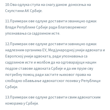
10.Ова одлука ступа на снагу даном доносења на
Скупстини АК Србије.
11.Примерак ове одлуке доставити званицно одмах
Влади Републике Србије ради благовоременог
упознавања са садрзином исте.
12.Примерак ове одлуке доставити завницно одмах
надлезним органима ЕУ, Медјународној унији адвоката и
Европској унији адвоката, ради упознавања са
садрзином исте и молбом да на одговарајуци нацин
подрзе ставове адвоката Србије и да им прузе сву
потребну помоц ради застите њиховог права на
слободно обављање адвокатског позива у Републици
Србији.
13.Примерак ове одлуке доставити свим адвокатским
коморама у Србији.