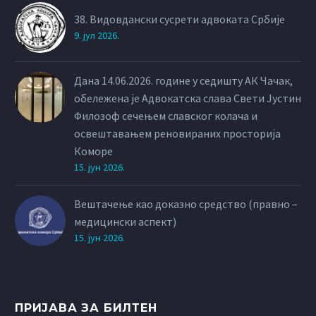
38. Видовдански сусрети адвоката Србије
9. јул 2026.
Дана 14.06.2026. године у седишту АК Чачак,
обележена је Адвокатска слава Свети Јустин
Филозоф сечењем славског колача и
освештавањем реновираних просторија
Коморе
15. јун 2026.
Вештачење као доказно средство (правно –
медицински аспект)
15. јун 2026.
ПРИЈАВА ЗА БИЛТЕН