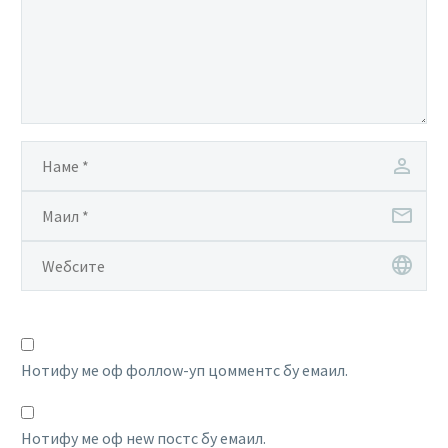
Нотифy ме оф фоллоw-уп цомментс бy емаил.
Нотифy ме оф неw постс бy емаил.