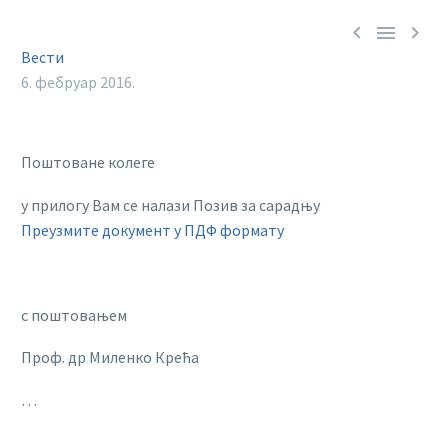



Вести
6. фебруар 2016.
Поштоване колеге
у прилогу Вам се налази Позив за сарадњу
Преузмите документ у ПДФ формату
с поштовањем
Проф. др Миленко Крећа
…