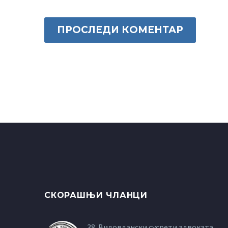
ПРОСЛЕДИ КОМЕНТАР
СКОРАШЊИ ЧЛАНЦИ
38. Видовдански сусрети адвоката