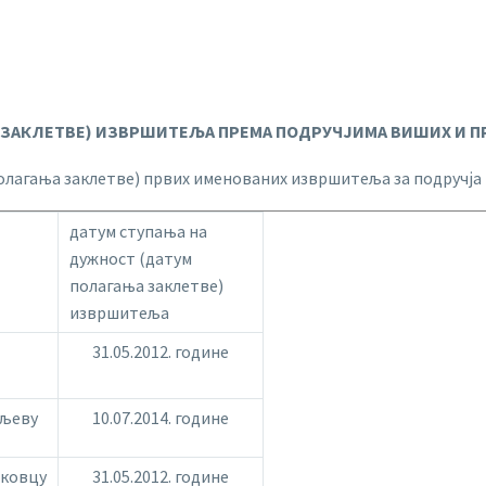
 ЗАКЛЕТВЕ) ИЗВРШИТЕЉА ПРЕМА ПОДРУЧЈИМА ВИШИХ И П
олагања заклетве) првих именованих извршитеља за подручја 
датум ступања на
дужност (датум
полагања заклетве)
извршитеља
31.05.2012. године
аљеву
10.07.2014. године
сковцу
31.05.2012. године