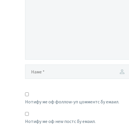
Нотифy ме оф фоллоw-уп цомментс бy емаил.
Нотифy ме оф неw постс бy емаил.