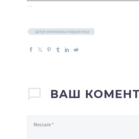
…
датум именовања извршитеља
ВАШ КОМЕН