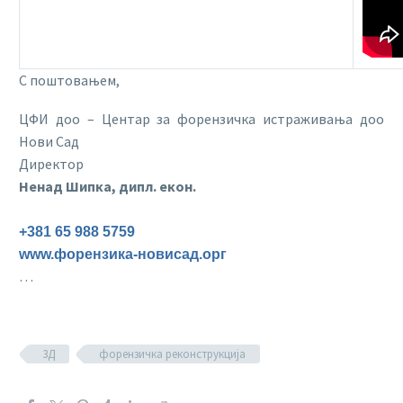
С поштовањем,
ЦФИ доо – Центар за форензичка истраживања доо
Нови Сад
Директор
Ненад Шипка, дипл. екон.
+381 65 988 5759
www.форензика-новисад.орг
…
3Д
форензичка реконструкција