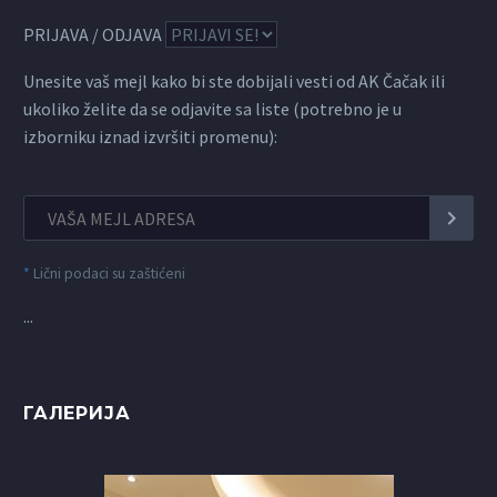
PRIJAVA / ODJAVA
Unesite vaš mejl kako bi ste dobijali vesti od AK Čačak ili
ukoliko želite da se odjavite sa liste (potrebno je u
izborniku iznad izvršiti promenu):
*
Lični podaci su zaštićeni
...
ГАЛЕРИЈА