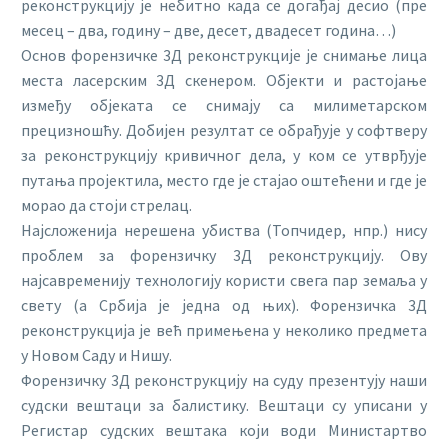
реконструкцију је небитно када се догађај десио (пре
месец – два, годину – две, десет, двадесет година…)
Основ форензичке 3Д реконструкције је снимање лица
места ласерским 3Д скенером. Објекти и растојање
између објеката се снимају са милиметарском
прецизношћу. Добијен резултат се обрађује у софтверу
за реконструкцију кривичног дела, у ком се утврђује
путања пројектила, место где је стајао оштећени и где је
морао да стоји стрелац.
Најсложенија нерешена убиства (Топчидер, нпр.) нису
проблем за форензичку 3Д реконструкцију. Ову
најсавременију технологију користи свега пар земаља у
свету (а Србија је једна од њих). Форензичка 3Д
реконструкција је већ примењена у неколико предмета
у Новом Саду и Нишу.
Форензичку 3Д реконструкцију на суду презентују наши
судски вештаци за балистику. Вештаци су уписани у
Регистар судских вештака који води Министартво