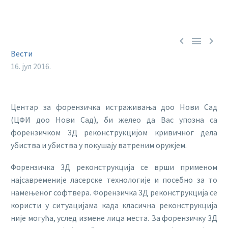



Вести
16. јул 2016.
Центар за форензичка истраживања доо Нови Сад
(ЦФИ доо Нови Сад), би желео да Вас упозна са
форензичком 3Д реконструкцијом кривичног дела
убиства и убиства у покушају ватреним оружјем.
Форензичка 3Д реконструкција се врши применом
најсавременије ласерске технологије и посебно за то
намењеног софтвера. Форензичка 3Д реконструкција се
користи у ситуацијама када класична реконструкција
није могућа, услед измене лица места. За форензичку 3Д