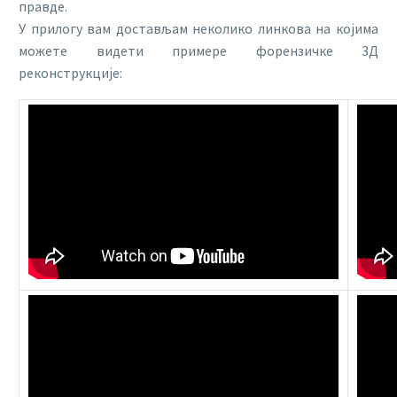
правде.
У прилогу вам достављам неколико линкова на којима
можете видети примере форензичке 3Д
реконструкције: