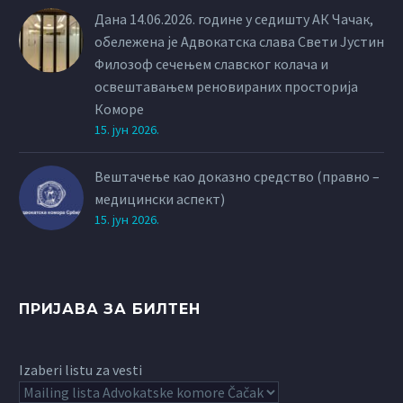
Дана 14.06.2026. године у седишту АК Чачак,
обележена је Адвокатска слава Свети Јустин
Филозоф сечењем славског колача и
освештавањем реновираних просторија
Коморе
15. јун 2026.
Вештачење као доказно средство (правно –
медицински аспект)
15. јун 2026.
ПРИЈАВА ЗА БИЛТЕН
Izaberi listu za vesti