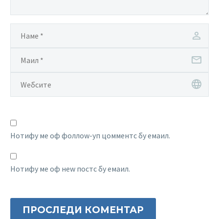
Нотифy ме оф фоллоw-уп цомментс бy емаил.
Нотифy ме оф неw постс бy емаил.
ПРОСЛЕДИ КОМЕНТАР