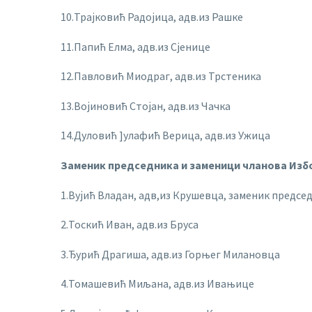
10.Трајковић Радојица, адв.из Рашке
11.Папић Елма, адв.из Сјенице
12.Павловић Миодраг, адв.из Трстеника
13.Војиновић Стојан, адв.из Чачка
14.Дуловић ]улафић Верица, адв.из Ужица
Заменик председника и заменици чланова Изб
1.Вујић Владан, адв,из Крушевца, заменик предсе
2.Тоскић Иван, адв.из Бруса
3.Ђурић Драгиша, адв.из Горњег Милановца
4.Томашевић Миљана, адв.из Ивањице