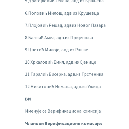
5.Драгојловић Јелена, авд.из Краљева
6.Поповић Милош, адв.из Крушевца
7.Плојовић Решад, адвиз Новог Пазара
8.Балтић Амел, адв.из Пријепоља
9.Цветић Милоје, авд.из Рашке
10.Хркаловић Емил, адв.из Сјенице
11.Таралић Бисерка, адв.из Трстеника
12.Никитовић Немања, адв.из Ужица
ВИ
Именује се Верификациона комисија:
Чланови Верификационе комисије: