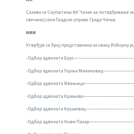
Сазива се Скупштина АК Чачак за потврђивање ман
свечаној сали Градске управе Града Чачка.
ИИИ
Утврђује се број представника за сваку Изборну ј
-Одбор адвоката Брус—————————————————
-Одбор адвоката Горњи Милановац————————
-Одбор адвоката Ивањица——————————————
-Одбор адвоката Краљево——————————————
-Одбор адвоката Крушевац——————————————
-Одбор адвоката Нови Пазар————————————