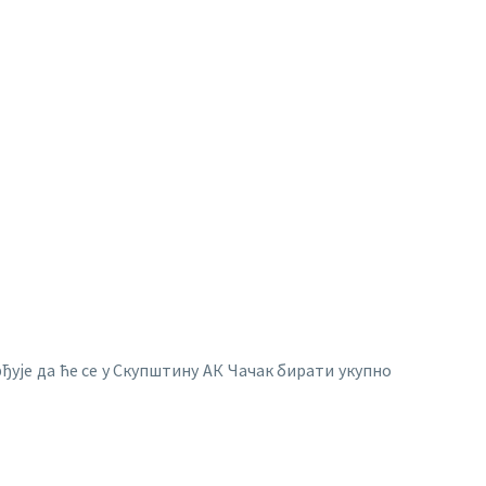
рђује да ће се у Скупштину АК Чачак бирати укупно