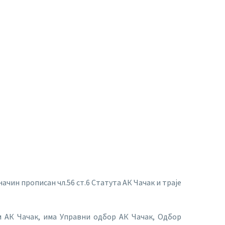
чин прописан чл.56 ст.6 Статута АК Чачак и траје
 АК Чачак, има Управни одбор АК Чачак, Одбор