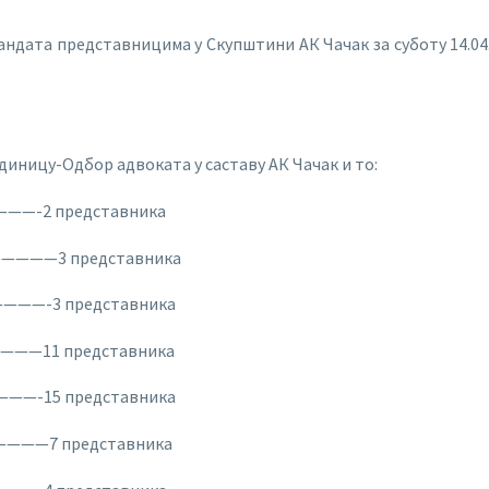
дата представницима у Скупштини АК Чачак за суботу 14.04.201
единицу-Одбор адвоката у саставу АК Чачак и то:
—-2 представника
————3 представника
——-3 представника
——11 представника
—-15 представника
———7 представника