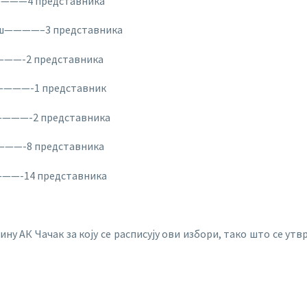
——4 представника
рош————–3 представника
—-2 представника
———-1 представник
——-2 представника
—-8 представника
—-14 представника
ну АК Чачак за коју се расписују ови избори, тако што се утв