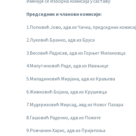
Именује се Изборна комисија у саставу:
Председник и чланови комисије:
1.Поповић Јово, адв.из Чачка, председник комиси
2.Луковић Бранко, адв.из Бруса
3.Весовић Радисав, адв.из Горњег Милановца
4.Милутиновић Раде, адв.из Ивањице
5.Миладиновић Мирјана, адв.из Краљева
6.Живковић Бојана, адв.из Крушевца
7.Мудеризовић Мирсад, авд.из Новог Пазара
8.Гашовић Раденко, адв.из Пожеге
9.Ровчанин Харис, адв.из Пријепоља