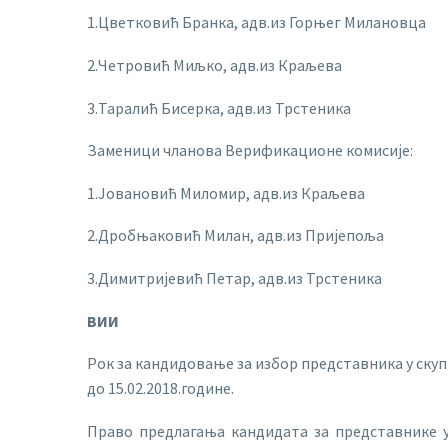
1.Цветковић Бранка, адв.из Горњег Милановца
2.Четровић Миљко, адв.из Краљева
3.Таралић Бисерка, адв.из Трстеника
Заменици чланова Верификационе комисије:
1.Јовановић Миломир, адв.из Краљева
2.Дробњаковић Милан, адв.из Пријепоља
3.Димитријевић Петар, адв.из Трстеника
ВИИ
Рок за кандидовање за избор представника у скуп
до 15.02.2018.године.
Право предлагања кандидата за представнике 