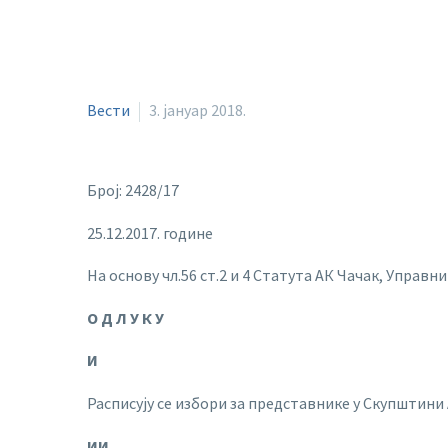
Вести
3. јануар 2018.
Број: 2428/17
25.12.2017. године
На основу чл.56 ст.2 и 4 Статута АК Чачак, Управни
О Д Л У К У
И
Расписују се избори за представнике у Скупштини 
ИИ