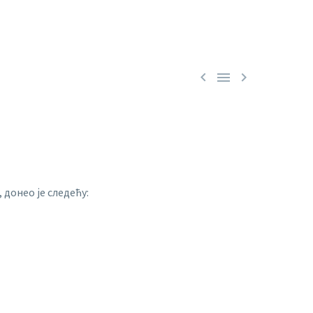



 донео је следећу: