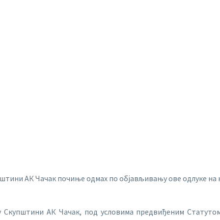
штини АК Чачак почиње одмах по објављивању ове одлуке на на
у Скупштини АК Чачак, под условима предвиђеним Статутом