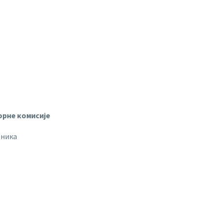
орне комисије
дника