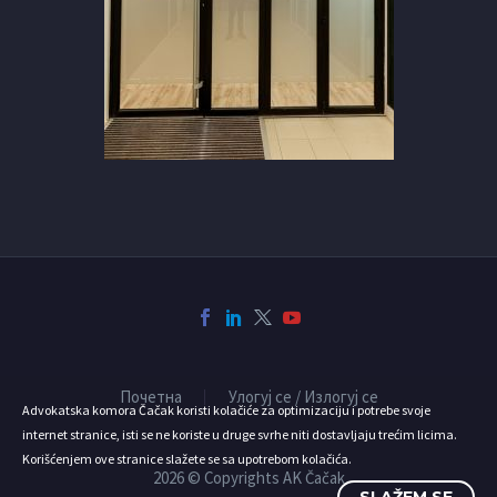
Почетна
Улогуј се / Излогуј се
Advokatska komora Čačak koristi kolačiće za optimizaciju i potrebe svoje
internet stranice, isti se ne koriste u druge svrhe niti dostavljaju trećim licima.
Korišćenjem ove stranice slažete se sa upotrebom kolačića.
2026 © Copyrights AK Čačak