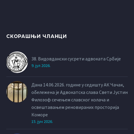
СКОРАШЊИ ЧЛАНЦИ
38. Видовдански сусрети адвоката Србије
9. јул 2026.
Дана 14.06.2026. године у седишту АК Чачак,
обележена је Адвокатска слава Свети Јустин
Филозоф сечењем славског колача и
освештавањем реновираних просторија
Коморе
15. јун 2026.