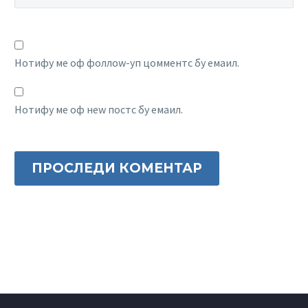
Нотифy ме оф фоллоw-уп цомментс бy емаил.
Нотифy ме оф неw постс бy емаил.
ПРОСЛЕДИ КОМЕНТАР