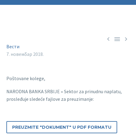



Вести
7. новембар 2018.
Poštovane kolege,
NARODNA BANKA SRBIJE
–
Sektor za prinudnu naplatu,
prosleđuje sledeće fajlove za preuzimanje:
PREUZMITE "DOKUMENT" U PDF FORMATU