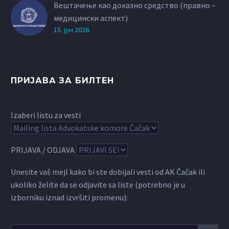
Вештачење као доказно средство (правно –
медицински аспект)
15. јун 2026.
ПРИЈАВА ЗА БИЛТЕН
Izaberi listu za vesti
PRIJAVA / ODJAVA
Unesite vaš mejl kako bi ste dobijali vesti od AK Čačak ili
ukoliko želite da se odjavite sa liste (potrebno je u
izborniku iznad izvršiti promenu):