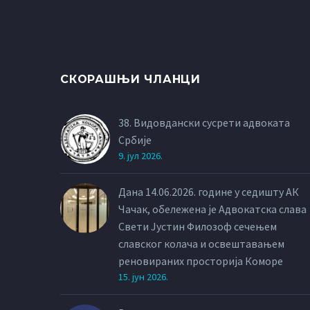
СКОРАШЊИ ЧЛАНЦИ
38. Видовдански сусрети адвоката
Србије
9. јул 2026.
Дана 14.06.2026. године у седишту АК
Чачак, обележена је Адвокатска слава
Свети Јустин Филозоф сечењем
славског колача и освештавањем
реновираних просторија Коморе
15. јун 2026.