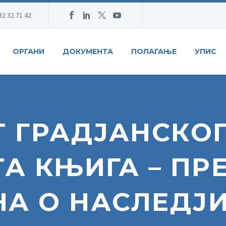
32 32 71 42
ОРГАНИ
ДОКУМЕНТА
ПОЛАГАЊЕ
УПИС
 ГРАДЈАНСКО
ТА КЊИГА – П
НА О НАСЛЕДЈ