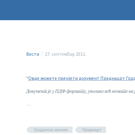
Вести
27. септембар 2011.
“
Овде можете преузети документ Преднацрт Градј
Документ је у ПДФ формату, уколико већ немате на р
…
Градјански законик
Преднацрт