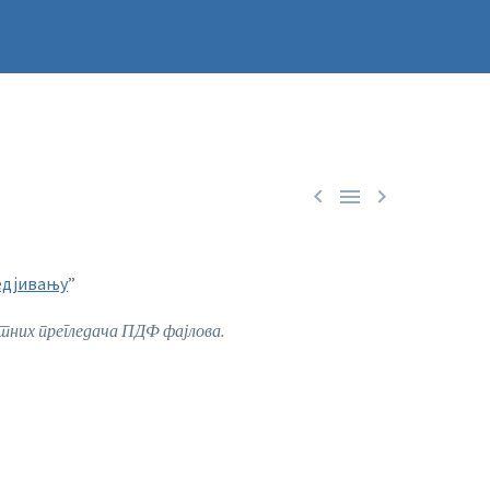



едјивању
”
тних прегледача ПДФ фајлова.