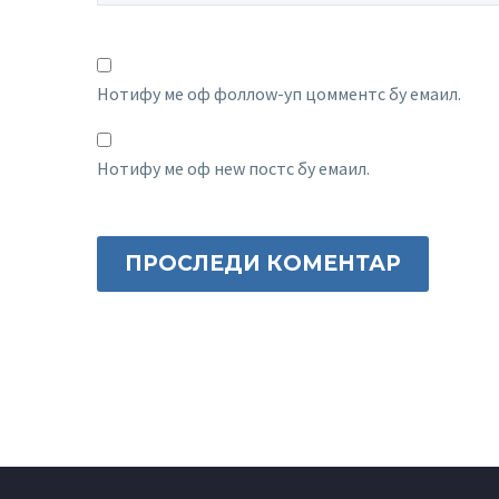
Нотифy ме оф фоллоw-уп цомментс бy емаил.
Нотифy ме оф неw постс бy емаил.
ПРОСЛЕДИ КОМЕНТАР