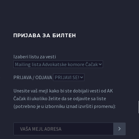
ПРИЈАВА ЗА БИЛТЕН
Izaberi listu za vesti
PRIJAVA / ODJAVA
Unesite vaš mejl kako bi ste dobijali vesti od AK
Čačak ili ukoliko želite da se odjavite sa liste
(potrebno je u izborniku iznad izvršiti promenu):