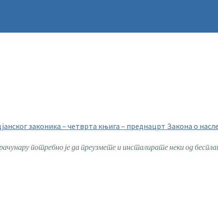
анског законика – четврта књига – преднацрт Закона о насл
ачунару потребно је да преузмете и инсталирате неки од беспла