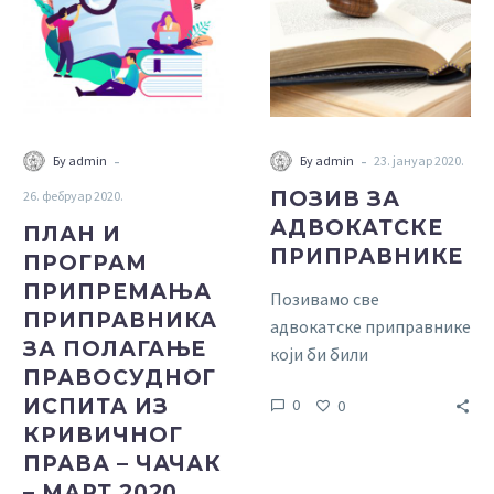
ПРИПРЕМАЊА
ПРИПРАВНИКЕ
ПРИПРАВНИКА
ЗА
ПОЛАГАЊЕ
ПРАВОСУДНОГ
ИСПИТА
-
-
Бy admin
Бy admin
23. јануар 2020.
ИЗ
ПОЗИВ ЗА
26. фебруар 2020.
КРИВИЧНОГ
АДВОКАТСКЕ
ПРАВА
ПЛАН И
ПРИПРАВНИКЕ
–
ПРОГРАМ
ЧАЧАК
ПРИПРЕМАЊА
Позивамо све
–
ПРИПРАВНИКА
адвокатске приправнике
МАРТ
ЗА ПОЛАГАЊЕ
који би били
2020.
ПРАВОСУДНОГ
заинтересовани за
ГОДИНЕ
ИСПИТА ИЗ
0
0
похађање Припремне
КРИВИЧНОГ
наставе за полагање
ПРАВА – ЧАЧАК
правосудног испита, која
– МАРТ 2020.
би се организовала при