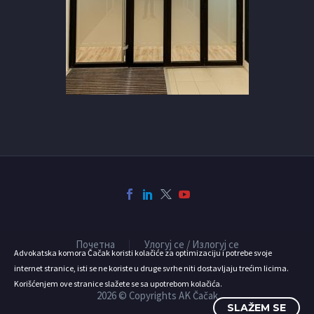
Почетна
Улогуј се / Излогуј се
Advokatska komora Čačak koristi kolačiće za optimizaciju i potrebe svoje
internet stranice, isti se ne koriste u druge svrhe niti dostavljaju trećim licima.
Korišćenjem ove stranice slažete se sa upotrebom kolačića.
2026 © Copyrights AK Čačak
SLAŽEM SE