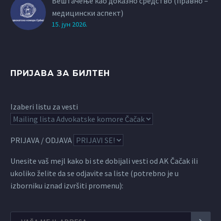
Вештачење као доказно средство (правно –
медицински аспект)
15. јун 2026.
ПРИЈАВА ЗА БИЛТЕН
Izaberi listu za vesti
PRIJAVA / ODJAVA
Unesite vaš mejl kako bi ste dobijali vesti od AK Čačak ili
ukoliko želite da se odjavite sa liste (potrebno je u
izborniku iznad izvršiti promenu):