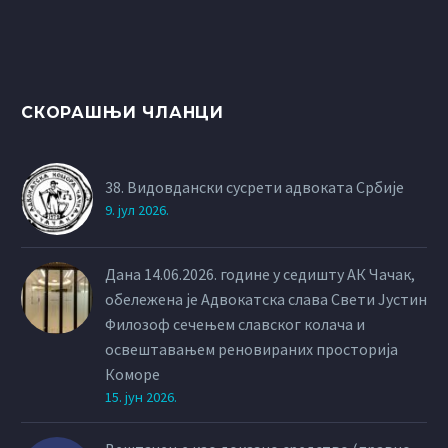
СКОРАШЊИ ЧЛАНЦИ
38. Видовдански сусрети адвоката Србије
9. јул 2026.
Дана 14.06.2026. године у седишту АК Чачак,
обележена је Адвокатска слава Свети Јустин
Филозоф сечењем славског колача и
освештавањем реновираних просторија
Коморе
15. јун 2026.