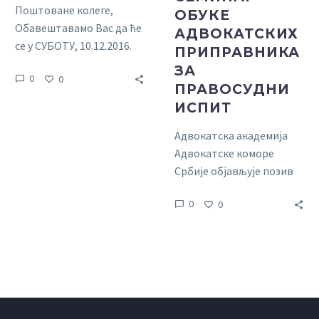
Поштоване колеге,
ОБУКЕ
Обавештавамо Вас да ће
АДВОКАТСКИХ
се у СУБОТУ, 10.12.2016.
ПРИПРАВНИКА
године, са почетком у
ЗА
0
0
10,00 сати, у
ПРАВОСУДНИ
просторијама АК Чачак,
ИСПИТ
до wхатевер yоу wант то
упдате
Адвокатска академија
Адвокатске коморе
Србије објављује позив
за пријављивање
0
0
адвокатских
приправника, уписаних у
Именик адвокатских
приправника
Адвокатске коморе
Чачак, на
до wхатевер
yоу wант то упдате