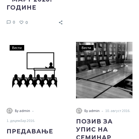
ГОДИНЕ
АК Чачак, да се јаве
Стручној служби АК
0
0
Чачак, ради утврђивања
броја заинтересованих.
ПРЕДАВАЊЕ
ПОЗИВ
Вести
Вести
ЗА
УПИС
НА
СЕМИНАР
ОБУКЕ
АДВОКАТСКИХ
ПРИПРАВНИКА
ЗА
-
-
Бy admin
Бy admin
10. август 2016.
ПРАВОСУДНИ
ПОЗИВ ЗА
1. децембар 2016.
ИСПИТ
УПИС НА
ПРЕДАВАЊЕ
СЕМИНАР