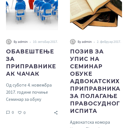
АК
НА
ЧАЧАК
СЕМИНАР
ОБУКЕ
АДВОКАТСКИХ
ПРИПРАВНИКА
ЗА
-
-
Бy admin
10. октобар 2017.
Бy admin
2. фебруар 2017.
ПОЛАГАЊЕ
ОБАВЕШТЕЊЕ
ПОЗИВ ЗА
ПРАВОСУДНОГ
ЗА
УПИС НА
ИСПИТА
ПРИПРАВНИКЕ
СЕМИНАР
АК ЧАЧАК
ОБУКЕ
АДВОКАТСКИХ
Од суботе 4. новембра
ПРИПРАВНИКА
2017. године почиње
ЗА ПОЛАГАЊЕ
Семинар за обуку
ПРАВОСУДНОГ
приправника за
ИСПИТА
0
0
полагање правосудног
испита, који ће се
Адвокатска комора
одржавати у
до