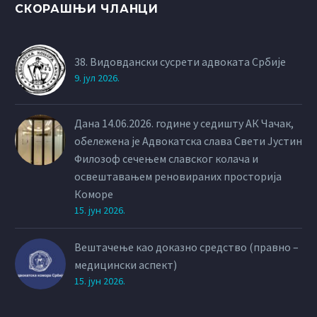
СКОРАШЊИ ЧЛАНЦИ
38. Видовдански сусрети адвоката Србије
9. јул 2026.
Дана 14.06.2026. године у седишту АК Чачак,
обележена је Адвокатска слава Свети Јустин
Филозоф сечењем славског колача и
освештавањем реновираних просторија
Коморе
15. јун 2026.
Вештачење као доказно средство (правно –
медицински аспект)
15. јун 2026.