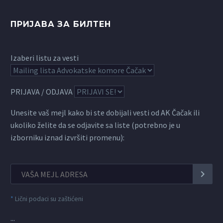
ПРИЈАВА ЗА БИЛТЕН
Izaberi listu za vesti
PRIJAVA / ODJAVA
Unesite vaš mejl kako bi ste dobijali vesti od AK Čačak ili
ukoliko želite da se odjavite sa liste (potrebno je u
izborniku iznad izvršiti promenu):
*
Lični podaci su zaštićeni
...