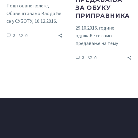
Поштоване колеге,
ЗА ОБУКУ
Обавештавамо Вас да ће
ПРИПРАВНИКА
се у СУБОТУ, 10.12.2016.
29.10.2016. године
године, са почетком у
одржаће се само
0
0
10,00 сати, у
предавање на тему
просторијама АК Чачак,
“Стечај и ликвидација”-
до wхатевер yоу wант то
0
0
предавач адвокат Др.
упдате
Јелена Газивода из
Београда. 13.11.2016.
године
до wхатевер yоу
wант то упдате