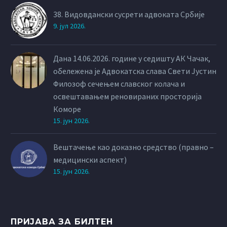
38. Видовдански сусрети адвоката Србије
9. јул 2026.
Дана 14.06.2026. године у седишту АК Чачак,
обележена је Адвокатска слава Свети Јустин
Филозоф сечењем славског колача и
освештавањем реновираних просторија
Коморе
15. јун 2026.
Вештачење као доказно средство (правно –
медицински аспект)
15. јун 2026.
ПРИЈАВА ЗА БИЛТЕН