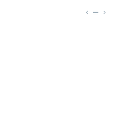


