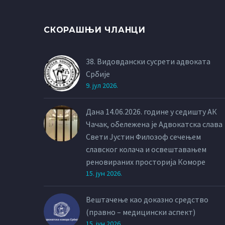
СКОРАШЊИ ЧЛАНЦИ
38. Видовдански сусрети адвоката
Србије
9. јул 2026.
Дана 14.06.2026. године у седишту АК
Чачак, обележена је Адвокатска слава
Свети Јустин Филозоф сечењем
славског колача и освештавањем
реновираних просторија Коморе
15. јун 2026.
Вештачење као доказно средство
(правно – медицински аспект)
15. јун 2026.