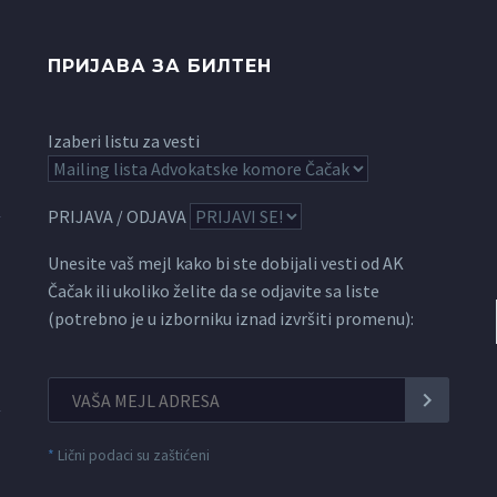
ПРИЈАВА ЗА БИЛТЕН
Izaberi listu za vesti
PRIJAVA / ODJAVA
Unesite vaš mejl kako bi ste dobijali vesti od AK
Čačak ili ukoliko želite da se odjavite sa liste
(potrebno je u izborniku iznad izvršiti promenu):
*
Lični podaci su zaštićeni