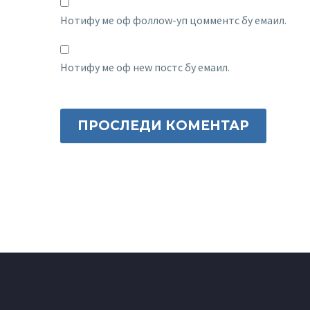
Нотифy ме оф фоллоw-уп цомментс бy емаил.
Нотифy ме оф неw постс бy емаил.
ПРОСЛЕДИ КОМЕНТАР