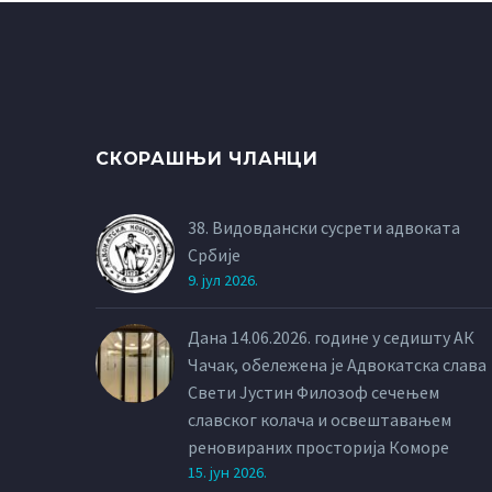
СКОРАШЊИ ЧЛАНЦИ
38. Видовдански сусрети адвоката
Србије
9. јул 2026.
Дана 14.06.2026. године у седишту АК
Чачак, обележена је Адвокатска слава
Свети Јустин Филозоф сечењем
славског колача и освештавањем
реновираних просторија Коморе
15. јун 2026.