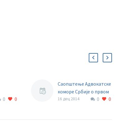
Саопштење Адвокатске
коморе Србије о првом
0
0
0
0
састанку стручног тима
16 дец 2014
за преговоре
Адвокатске коморе
ОМОРЕ
Србије и Министарства
ДОМ
У прилогу погледајте