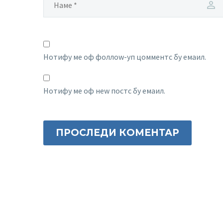
Нотифy ме оф фоллоw-уп цомментс бy емаил.
Нотифy ме оф неw постс бy емаил.
ПРОСЛЕДИ КОМЕНТАР