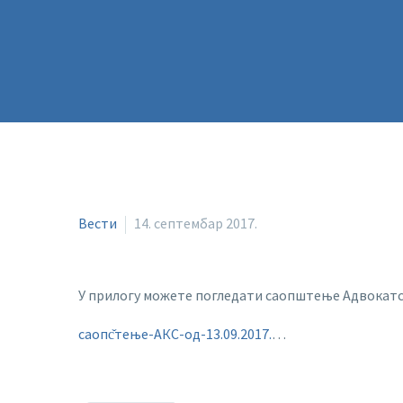
Вести
14. септембар 2017.
У прилогу можете погледати саопштење Адвокатс
саопс̌тење-АКС-од-13.09.2017.
…