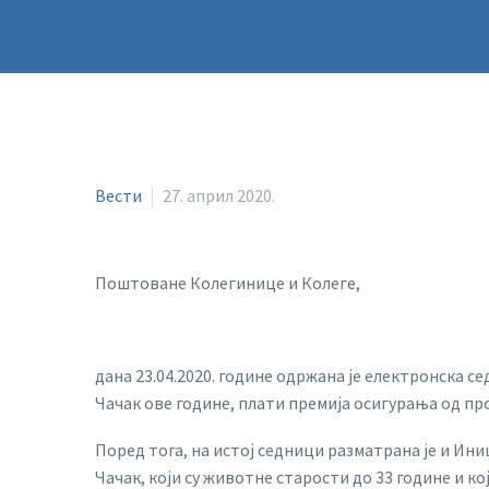
Вести
27. април 2020.
Поштоване Колегинице и Колегe,
дана 23.04.2020. године одржана је електронска се
Чачак ове године, плати премија осигурања од про
Поред тога, на истој седници разматрана је и Ин
Чачак, који су животне старости до 33 године и к