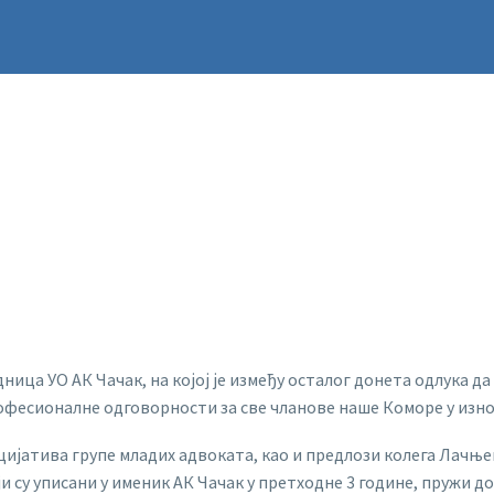
дница УО АК Чачак, на којој је између осталог донета одлука д
фесионалне одговорности за све чланове наше Коморе у износу 
ицијатива групе младих адвоката, као и предлози колега Лачњ
оји су уписани у именик АК Чачак у претходне 3 године, пружи