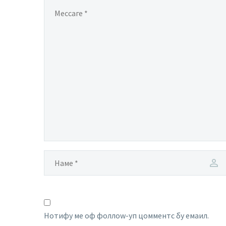
Нотифy ме оф фоллоw-уп цомментс бy емаил.