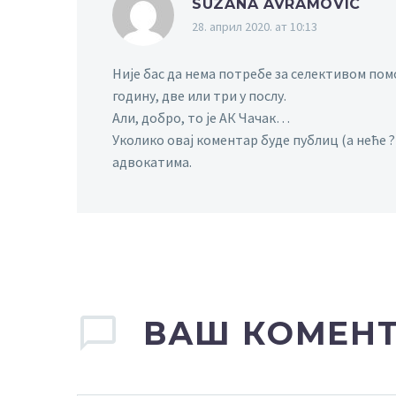
SUZANA AVRAMOVIC
28. април 2020. ат 10:13
Није бас да нема потребе за селективом помо
годину, две или три у послу.
Али, добро, то је АК Чачак…
Уколико овај коментар буде публиц (а неће 
адвокатима.
ВАШ КОМЕН