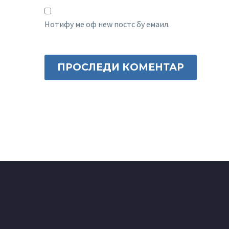
Нотифy ме оф неw постс бy емаил.
ПРОСЛЕДИ КОМЕНТАР