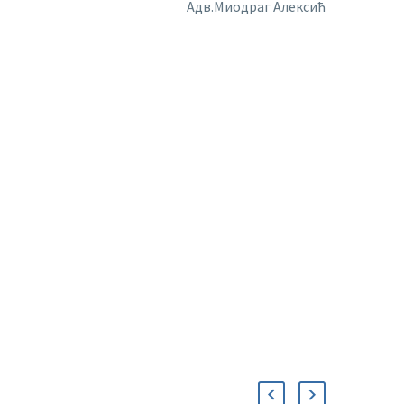
.Миодраг Алексић