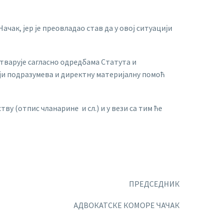
ак, јер је преовладао став да у овој ситуацији
тварује сагласно одредбама Статута и
оји подразумева и директну материјалну помоћ
 (отпис чланарине и сл.) и у вези са тим ће
ПРЕДСЕДНИК
АТСКЕ КОМОРЕ ЧАЧАК