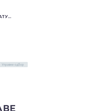
Адв
АТУ…
Управни одбор
АВЕ