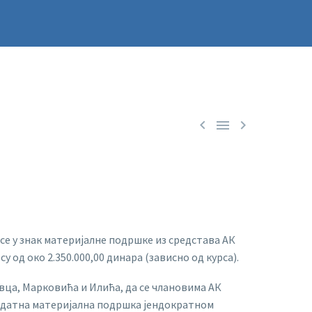



а се у знак материјалне подршке из средстава АК
од око 2.350.000,00 динара (зависно од курса).
евца, Марковића и Илића, да се члановима АК
 додатна материјална подршка јендократном