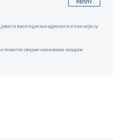
РЕПЛY
адјивати висегодисњи адвокати и они који су
в’ и помогле својим члановима-младим