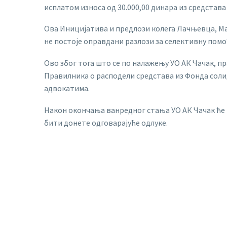
исплатом износа од 30.000,00 динара из средстава
Ова Иницијатива и предлози колега Лачњевца, Мар
не постоје оправдани разлози за селективну помо
Ово због тога што се по налажењу УО АК Чачак, п
Правилника о расподели средстава из Фонда солид
адвокатима.
Након окончања ванредног стања УО АК Чачак ће 
бити донете одговарајуће одлуке.