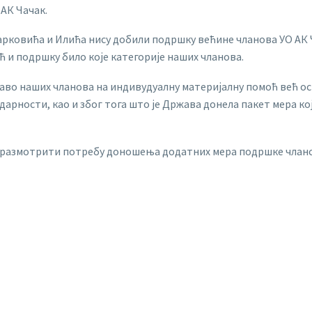
 АК Чачак.
ковића и Илића нису добили подршку већине чланова УО АК Чач
ћ и подршку било које категорије наших чланова.
раво наших чланова на индивудуалну материјалну помоћ већ ос
арности, као и због тога што је Држава донела пакет мера к
размотрити потребу доношења додатних мера подршке чланству
АДВОК