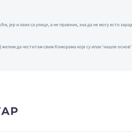
ћи, јер и лаик са улице, а не правник, зна да не могу исто зар
?) желим да честитам свим Коморама које су ипак ‘нашле осно
ТАР